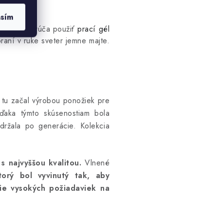
asím
ie sa odporúča použiť
prací gél
praní v ruke sveter jemne majte.
tu začal výrobou ponožiek pre
ďaka týmto skúsenostiam bola
ydržala po generácie. Kolekcia
 najvyššou kvalitou.
Vlnené
orý bol vyvinutý tak, aby
nie vysokých požiadaviek na