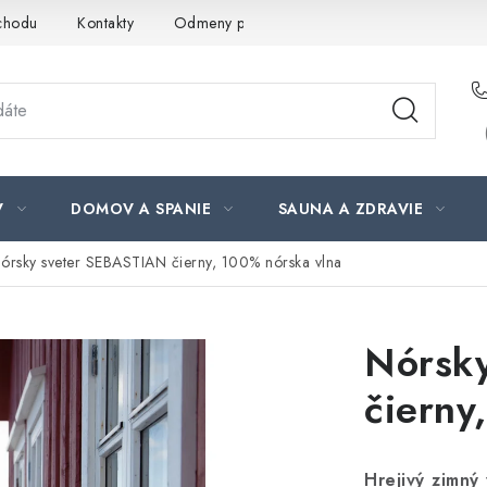
chodu
Kontakty
Odmeny pre našich zákazníkov
Moja ob
V
DOMOV A SPANIE
SAUNA A ZDRAVIE
órsky sveter SEBASTIAN čierny, 100% nórska vlna
Nórsk
čierny
Hrejivý zimný