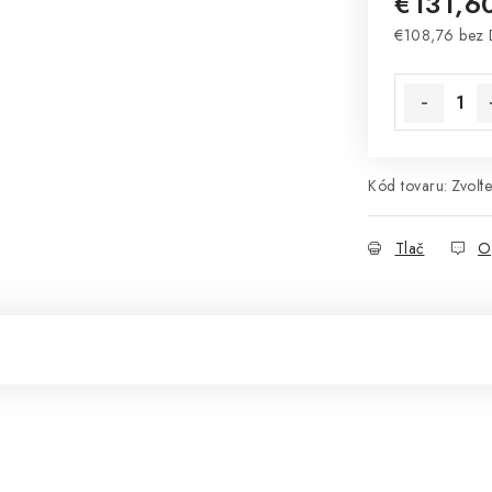
€131,6
€108,76 bez
Jednotková 
Kód tovaru:
Zvoľte
Tlač
O