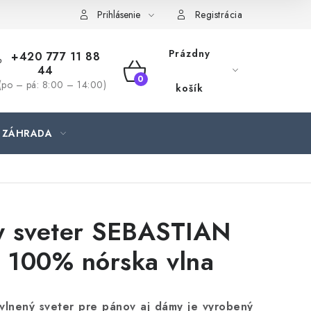
jednávka
Prihlásenie
Registrácia
Prázdny
+420 777 11 88
44
NÁKUPNÝ
(po – pá: 8:00 – 14:00)
košík
KOŠÍK
ZÁHRADA
y sveter SEBASTIAN
, 100% nórska vlna
 vlnený sveter pre pánov aj dámy je vyrobený