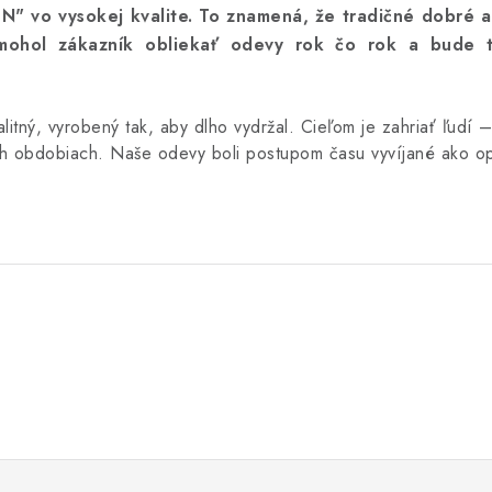
" vo vysokej kvalite. To znamená, že tradičné dobré a
 mohol zákazník obliekať odevy rok čo rok a bude 
litný, vyrobený tak, aby dlho vydržal.
Cieľom je zahriať ľudí 
ch obdobiach.
Naše odevy boli postupom času vyvíjané ako opt