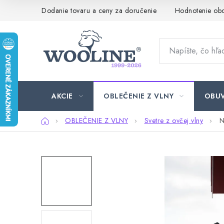
Prejsť
Dodanie tovaru a ceny za doručenie
Hodnotenie ob
na
obsah
AKCIE
OBLEČENIE Z VLNY
OBU
Domov
OBLEČENIE Z VLNY
Svetre z ovčej vlny
N