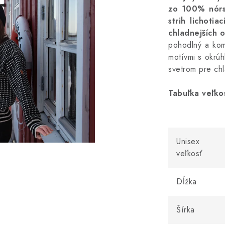
zo 100% nórsk
strih lichotia
chladnejších 
pohodlný a kom
motívmi
s okrúh
svetrom pre chl
Tabuľka veľkos
Unisex
veľkosť
Dĺžka
Šírka