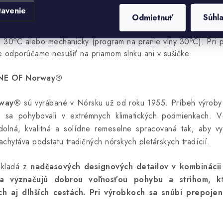
tavenie
Odmietnuť
Súhl
anie použite jemný prací prostriedok určený na vlnu. Na pran
o
o
e 30
C alebo mechanicky (program na pranie vlny 30
C). Pri 
 odporúčame nesušiť na priamom slnku ani v sušičke.
E OF Norway®
way®
sú vyrábané v Nórsku už od roku 1955. Príbeh výroby 
é sa pohybovali v extrémnych klimatických podmienkach. V
dolná, kvalitná a solídne remeselne spracovaná tak, aby v
áva podstatu tradičných nórskych pletárskych tradícií.
skladá z
nadčasových designových detailov v kombinácii s
sa vyznačujú dobrou voľnosťou pohybu a strihom, kt
ch aj dlhších cestách.
Pri výrobkoch sa snúbi prepoje