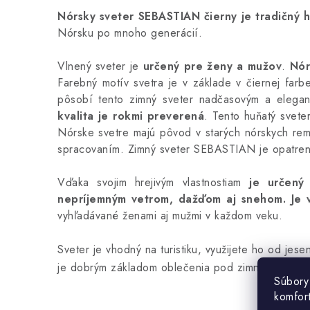
Nórsky sveter SEBASTIAN čierny je tradičný h
Nórsku po mnoho generácií.
Vlnený sveter je
určený pre ženy a mužov
.
Nór
Farebný motív svetra je v základe v čiernej farb
pôsobí tento zimný sveter nadčasovým a elega
kvalita je rokmi preverená
.
Tento huňatý svete
Nórske svetre majú pôvod v starých nórskych rem
spracovaním.
Zimný sveter SEBASTIAN je opatrený
Vďaka svojim hrejivým vlastnostiam
je určený
nepríjemným vetrom, dažďom aj snehom.
Je 
vyhľadávané ženami aj mužmi v každom veku.
Sveter je vhodný na turistiku, využijete ho od jese
je dobrým základom oblečenia pod zimnú bundu.
Súbory
komfor