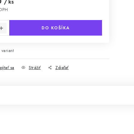
0
/ ks
 DPH
cena:
DO KOŠÍKA
 variant
pýtať sa
Strážiť
Zdieľať