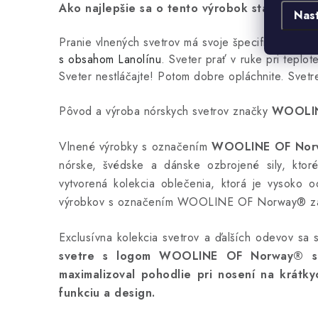
Ako najlepšie sa o tento výrobok starať?
Nas
Pranie vlnených svetrov má svoje špecifiká. Na pr
s obsahom Lanolínu
. Sveter prať v ruke pri teplot
Sveter nestláčajte!
Potom dobre opláchnite.
Svetre
Pôvod a výroba nórskych svetrov značky
WOOLIN
Vlnené výrobky s označením
WOOLINE OF Nor
nórske, švédske a dánske ozbrojené sily, ktor
vytvorená kolekcia oblečenia, ktorá je vysoko o
výrobkov s označením WOOLINE OF Norway® zachyt
Exclusívna kolekcia svetrov a ďalších odevov sa 
svetre s logom WOOLINE OF Norway®
maximalizoval pohodlie pri nosení na krátky
funkciu a design.