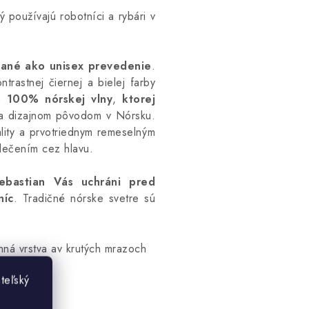
rý používajú robotníci a rybári v
ábané ako unisex prevedenie
.
trastnej čiernej a bielej farby
 100% nórskej vlny
,
ktorej
 a dizajnom pôvodom v Nórsku.
lity a prvotriednym remeselným
lečením cez hlavu.
ebastian Vás uchráni pred
níc
.
Tradičné nórske svetre sú
chná vrstva av krutých mrazoch
teľský