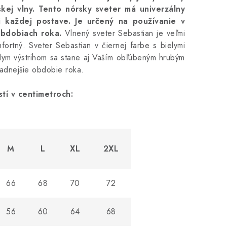
ej vlny.
Tento nórsky sveter má univerzálny
ci každej postave.
Je určený na používanie v
obdobiach roka.
Vlnený sveter Sebastian je veľmi
fortný.
Sveter Sebastian
v čiernej farbe s bielymi
lym výstrihom sa stane aj Vaším obľúbeným hrubým
adnejšie obdobie roka.
tí v centimetroch:
M
L
XL
2XL
66
68
70
72
56
60
64
68