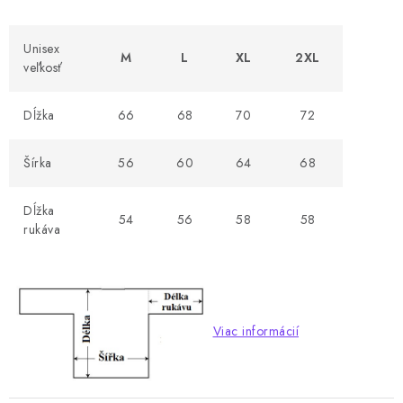
Unisex
M
L
XL
2XL
veľkosť
Dĺžka
66
68
70
72
Šírka
56
60
64
68
Dĺžka
54
56
58
58
rukáva
Viac informácií