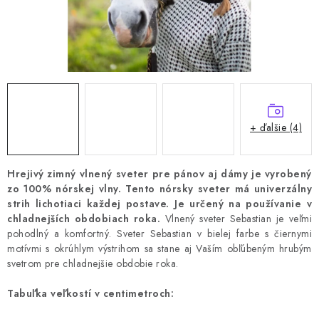
+ ďalšie (4)
Hrejivý zimný vlnený sveter pre pánov aj dámy je vyrobený
zo 100% nórskej vlny.
Tento nórsky sveter má univerzálny
strih lichotiaci každej postave.
Je určený na používanie v
chladnejších obdobiach roka.
Vlnený sveter Sebastian je veľmi
pohodlný a komfortný.
Sveter Sebastian v bielej farbe s čiernymi
motívmi s okrúhlym výstrihom sa stane aj Vaším obľúbeným hrubým
svetrom pre chladnejšie obdobie roka.
Tabuľka veľkostí v centimetroch: