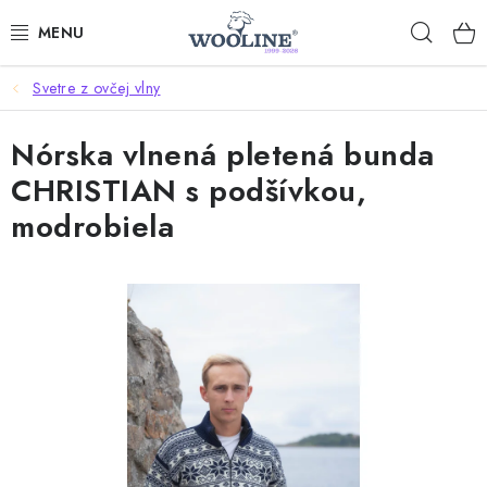
Prejsť
Hľad
na
obsah
Svetre z ovčej vlny
AKCIE
Nórska vlnená pletená bunda
OBLEČENIE Z VLNY
CHRISTIAN s podšívkou,
OBUV
modrobiela
DOMOV A SPANIE
SAUNA A ZDRAVIE
ZÁHRADA
Dodanie tovaru a ceny za doručenie
Hodnotenie obchodu
Kontakty
Odmeny pre našich zákazníkov
Moja objednávka