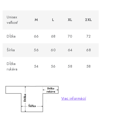
Unisex
M
L
XL
2XL
veľkosť
Dĺžka
66
68
70
72
Šírka
56
60
64
68
Dĺžka
54
56
58
58
rukáva
Viac informácií