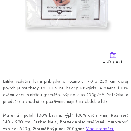
+ ďalšie (1)
Ľahká vzdušná letná prikrývka o rozmere 140 x 220 cm ktorej
povrch je vyrobený zo 100% nej bavlny.
Prikrývka je plnená 100%
2
ovčou vlnou s nižšou gramážou výplne, a to 200g/m
.
Prikrývka je
priedušná a vhodná na používanie najmä na obdobie leta.
Materiál:
poťah 100% bavlna, výplň 100% ovčia vlna,
Rozmer:
140 x 220 cm,
Farba:
biela,
Prevedenie:
prešívané,
Hmotnosť
2
výplne:
620g,
Gramáž výplne:
200g/m
Viac informácií