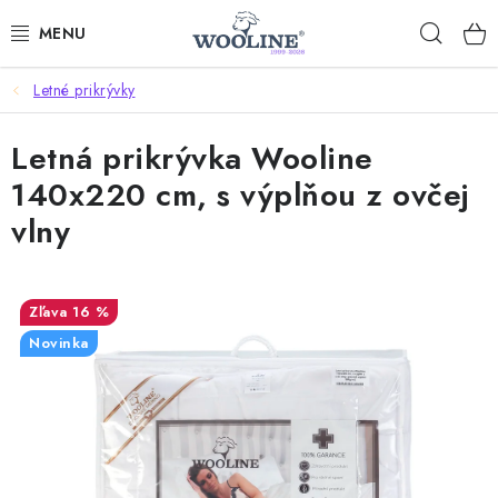
Prejsť
Hľad
na
obsah
Letné prikrývky
AKCIE
Letná prikrývka Wooline
OBLEČENIE Z VLNY
140x220 cm, s výplňou z ovčej
OBUV
vlny
DOMOV A SPANIE
16 %
SAUNA A ZDRAVIE
Novinka
ZÁHRADA
Dodanie tovaru a ceny za doručenie
Hodnotenie obchodu
Kontakty
Odmeny pre našich zákazníkov
Moja objednávka