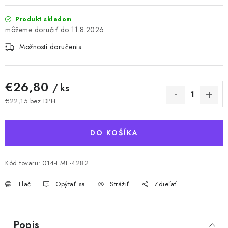
Produkt skladom
11.8.2026
Možnosti doručenia
€26,80
/ ks
€22,15 bez DPH
Jednotková cena:
DO KOŠÍKA
Kód tovaru:
014-EME-4282
Tlač
Opýtať sa
Strážiť
Zdieľať
Popis