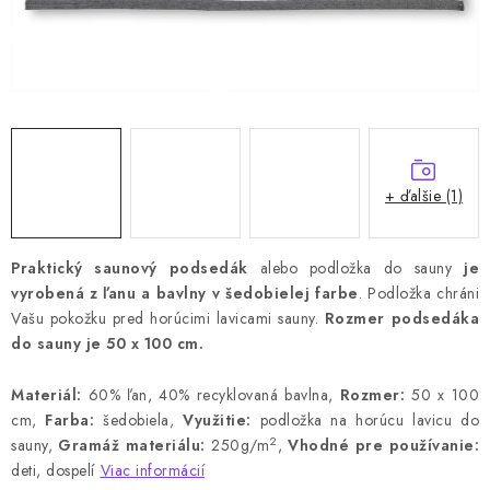
+ ďalšie (1)
Praktický saunový podsedák
alebo podložka do sauny
je
vyrobená z ľanu a bavlny
v šedobielej farbe
.
Podložka chráni
Vašu pokožku pred horúcimi lavicami sauny.
Rozmer podsedáka
do sauny je 50 x 100 cm.
Materiál:
60% ľan, 40% recyklovaná bavlna,
Rozmer:
50 x 100
cm,
Farba:
šedobiela,
Využitie:
podložka na horúcu lavicu do
2
sauny,
Gramáž materiálu:
250g/m
,
Vhodné pre používanie:
deti, dospelí
Viac informácií