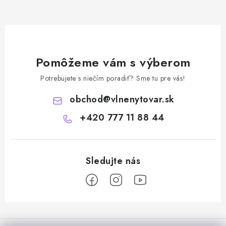
Pomôžeme vám s výberom
Potrebujete s niečím poradiť? Sme tu pre vás!
obchod
@
vlnenytovar.sk
+420 777 11 88 44
Z
á