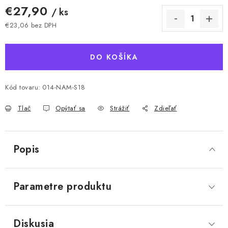
€27,90
/ ks
€23,06 bez DPH
Jednotková cena:
DO KOŠÍKA
Kód tovaru:
014-NAM-S18
Tlač
Opýtať sa
Strážiť
Zdieľať
Popis
Parametre produktu
Diskusia