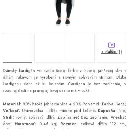
+ ďalšie (1)
Dámsky kardigán vo svetlo šedej farbe z hebkej jahňacej vlny s
dlhým rukávom je vyrobený s rovným splývavým strihom.
Dĺžka
kardiganu siaha až ku kolenám.
Cardigan je bez zapínania, v
spodnej časti na pravej aj ľavej strane má vrecká.
Materiál:
80% hebká jahňacia vlna + 20% Polyamid;
Farba:
šedá;
Veľkosť:
Univerzálna - dĺžka mierne pod kolená;
Kapucňa:
Nie;
Strih:
rovný, splývavý, dlhý;
Zapínanie:
Bez zapínania;
Vrecká:
Áno;
Hmotnosť:
0,45 kg;
Rozmer:
celková dĺžka 112 cm,