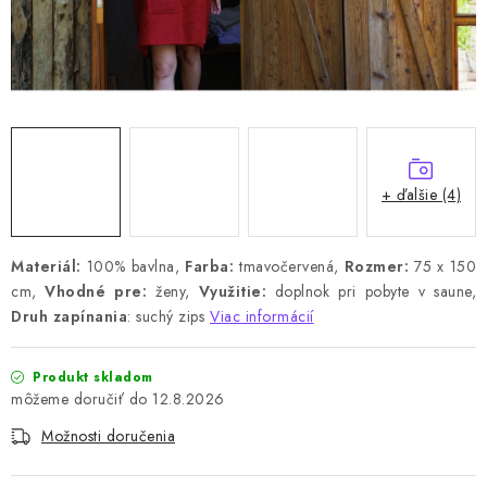
+ ďalšie (4)
Materiál:
100% bavlna,
Farba:
tmavočervená,
Rozmer:
75 x 150
cm,
Vhodné pre:
ženy,
Využitie:
doplnok pri pobyte v saune,
Druh zapínania
: suchý zips
Viac informácií
Produkt skladom
12.8.2026
Možnosti doručenia