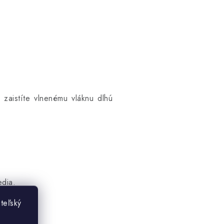
zaistíte vlnenému vláknu dlhú
edia.
teľský