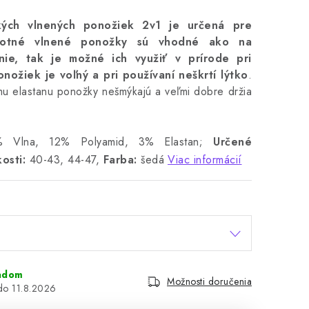
ých vlnených ponožiek 2v1 je určená pre
votné vlnené ponožky sú vhodné ako na
ie, tak je možné ich využiť v prírode pri
nožiek je voľný a pri používaní neškrtí lýtko
.
u elastanu ponožky nešmýkajú a veľmi dobre držia
Vlna, 12% Polyamid, 3% Elastan;
Určené
osti:
40-43, 44-47,
Farba:
šedá
Viac informácií
adom
Možnosti doručenia
11.8.2026