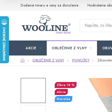
Prejsť
Dodanie tovaru a ceny za doručenie
Hodnotenie ob
na
obsah
AKCIE
OBLEČENIE Z VLNY
OBU
Domov
OBLEČENIE Z VLNY
PONOŽKY
Zdravotn
18 %
Akcia
Novinka