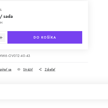
%
/ sada
PH
cena:
DO KOŠÍKA
MW6-OV012-40-43
pýtať sa
Strážiť
Zdieľať