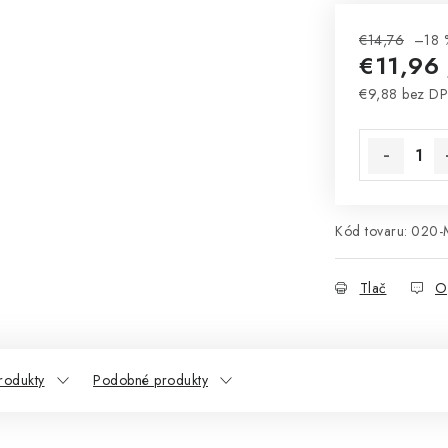
€14,76
–18 
€11,96
€9,88 bez D
Jednotková 
Kód tovaru:
020-
Tlač
O
rodukty
Podobné produkty