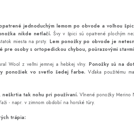
 opatrené jednoduchým lemom po obvode a voľnou špi
onožka nikde netlačí.
Švy v špici sú opatrené plochým ne
tatok miesta na prsty.
Lem ponožky po obvode je netesn
 pre osoby s ortopedickou chybou, poúrazovými stavmi 
ral Wool z veľmi jemnej a hebkej vlny.
Ponožky sú na do
y ponožiek vo svetlo šedej farbe.
Vďaka použitému mat
neškrtia tak nohu pri používaní.
Vlnené ponožky Merino 
aži - napr. v zimnom období na horské túry.
ých trápia: