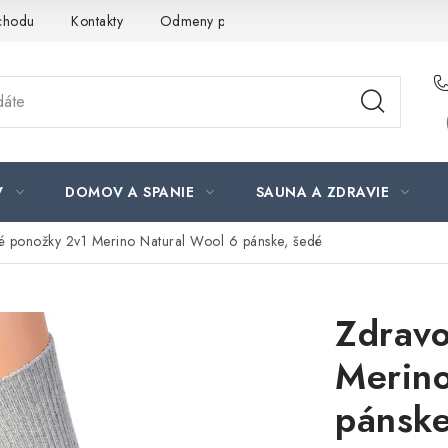
chodu
Kontakty
Odmeny pre našich zákazníkov
Moja ob
V
DOMOV A SPANIE
SAUNA A ZDRAVIE
é ponožky 2v1 Merino Natural Wool 6 pánske, šedé
Zdravo
Merino
pánske