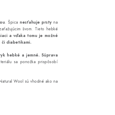
cou
.
Špica
nesťahuje prsty
na
zaťažujúcim švom.
Tieto hebké
iaci a vďaka tomu je možné
či diabetikami.
tyk hebké a jemné.
Súprava
eriálu sa ponožka prispôsobí
Natural Wool sú vhodné ako na