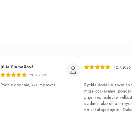
Júlia Slameňová
12.7.2026
20.7.2026
Rýchle dodanie, kvalitný tovar
Rychle dodanie, tovar spl
moje ocakavania, ponozk
prijemne, teplucke, velkost
uvidime, ako dlho mi vydr
no zatial spokojnost. Dak