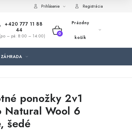
jednávka
Prihlásenie
Registrácia
Prázdny
+420 777 11 88
44
NÁKUPNÝ
(po – pá: 8:00 – 14:00)
košík
KOŠÍK
ZÁHRADA
tné ponožky 2v1
 Natural Wool 6
, šedé