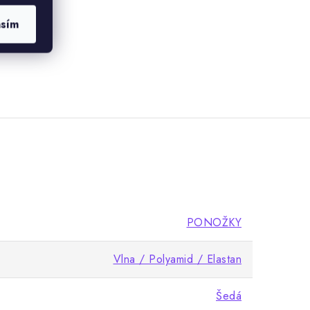
asím
PONOŽKY
Vlna / Polyamid / Elastan
Šedá