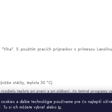
lna". S použitím pracích prípravkov s prímesou Lanolínu 
ižšie otáčky, teplota 30 °C)
rozdielu teploty pri praní a pri plákaní, čo šetrné programy v
ypké prášky.
 cookies a ďalšie technológie používame pre čo najlepší užíva
t. Tu si ich môžete vybrať alebo
tu
s jej zmesou nemajú rady presúšanie či ostré slnečné svetlo.