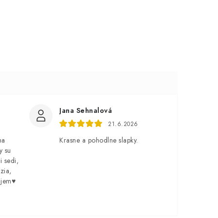
Jana Sehnalová
21.6.2026
na
Krasne a pohodlne slapky.
y su
i sedi,
zia,
ujem♥️