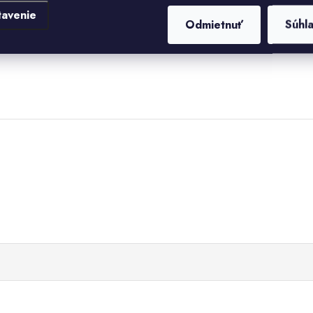
tavenie
Odmietnuť
Súhl