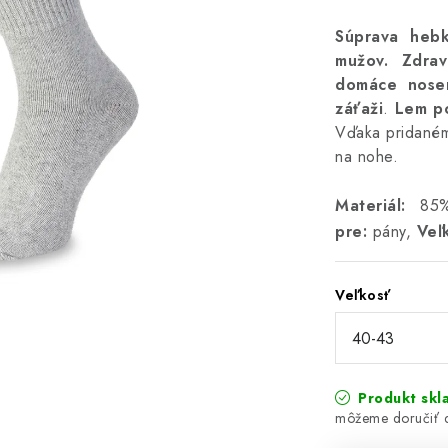
Súprava hebk
mužov.
Zdra
domáce nosen
záťaži
.
Lem po
Vďaka pridaném
na nohe.
Materiál:
85% 
pre:
pány,
Veľk
Veľkosť
Produkt skl