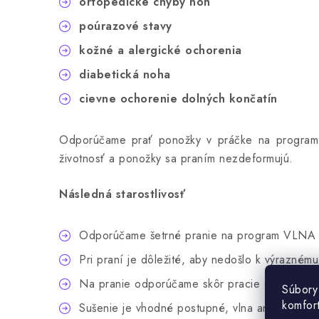
ortopedické chyby
nôh
poúrazové stavy
kožné a alergické ochorenia
diabetická noha
cievne ochorenie dolných končatín
Odporúčame prať ponožky v práčke na program "V
životnosť a ponožky sa praním nezdeformujú.
Následná starostlivosť
Odporúčame šetrné pranie na program VLNA (n
Pri praní je dôležité, aby nedošlo k výraznému 
Na pranie odporúčame skôr pracie gély, než s
Súbory
komfor
Sušenie je vhodné postupné, vlna ani výrobky 