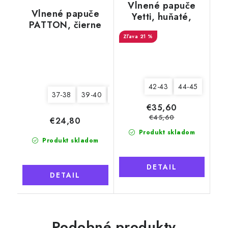
Vlnené papuče
Vlnené papuče
Yetti, huňaté,
PATTON, čierne
biele, s kožušinou
21 %
42-43
44-45
37-38
39-40
43-44
45-46
€35,60
€45,60
€24,80
Produkt skladom
Produkt skladom
DETAIL
DETAIL
Podobné produkty