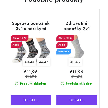
Súprava ponožiek
Zdravotné
3v1 s nórskymi
ponožky 2v1
motívmi pre
Merino Natural
mužov, Natural
18 %
Wool 6 pánske,
18 %
Wool 11
šedé
Akcia
Akcia
Novinka
40-43
44-47
40-43
€11,96
€11,96
€14,76
€14,76
Produkt skladom
Produkt skladom
DETAIL
DETAIL