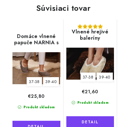
Súvisiaci tovar
Vlnené hrejivé
Domáce vlnené
baleríny
papuče NARNIA s
pätou, béžové
37-38
39-40
41-42
37-38
39-40
41-42
€21,60
€25,80
Produkt skladom
Produkt skladom
DETAIL
DETAIL