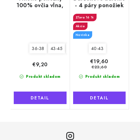
100% ovčia vlna,
- 4 páry ponožiek
Husky svetlý s
Merino Natural
tmavými motívmi
Wool 6 pre mužov
16 %
Akcia
Novinka
36-38
43-45
46-48
40-43
€19,60
€9,20
€23,60
Produkt skladom
Produkt skladom
DETAIL
DETAIL