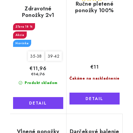
Ručne pletené
Zdravotné
ponožky 100%
Ponožky 2v1
ovčia vlna čierne
Merino Natural
Wool 5 dámske,
18 %
hladké krémové
Akcia
Novinka
35-38
39-42
€11
€11,96
€14,76
Čakáme na naskladnenie
Produkt skladom
DETAIL
DETAIL
Vlnené ponožky
Darčekové balenie