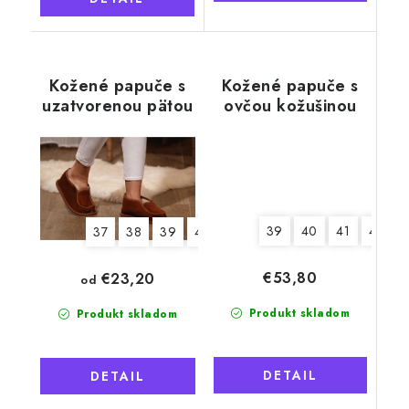
Kožené papuče s
Kožené papuče s
uzatvorenou pätou
ovčou kožušinou
Tadeáš, sivé
39
40
41
42
37
38
39
40
41
42
43
44
45
4
€53,80
€23,20
od
Produkt skladom
Produkt skladom
DETAIL
DETAIL