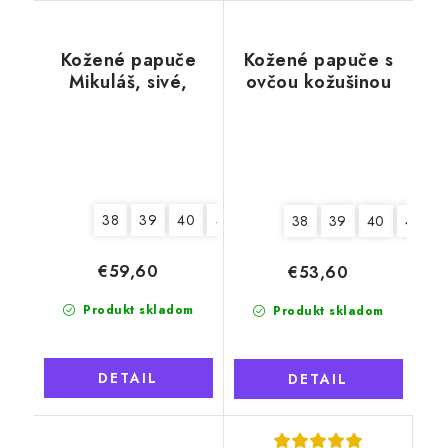
Kožené papuče
Kožené papuče s
Mikuláš, sivé,
ovčou kožušinou
mäkká podrážka
Tadeáš, béžové,
mäkká podrážka
38
39
40
41
42
43
44
45
46
38
39
40
41
€59,60
€53,60
Produkt skladom
Produkt skladom
DETAIL
DETAIL