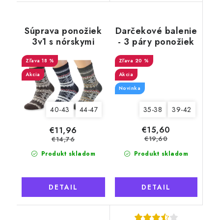
Súprava ponožiek
Darčekové balenie
3v1 s nórskymi
- 3 páry ponožiek
motívmi pre
Merino Natural
mužov, Natural
18 %
Wool 7 dámske
20 %
Wool 12
Akcia
Akcia
Novinka
35-38
39-42
40-43
44-47
€15,60
€11,96
€19,60
€14,76
Produkt skladom
Produkt skladom
DETAIL
DETAIL