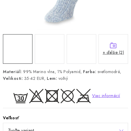
+ ďalšie (2)
Materiál:
99% Merino vlna, 1% Polyamid,
Farba:
svetlomodrá,
Velikosti:
35-42 EUR,
Lem:
voľný
Viac informácií
Veľkosť