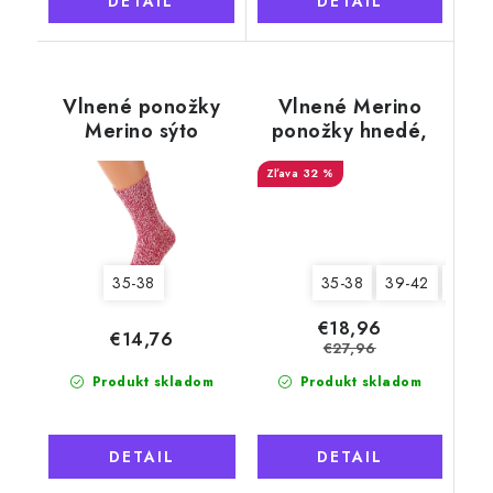
DETAIL
DETAIL
Vlnené ponožky
Vlnené Merino
Merino sýto
ponožky hnedé,
ružové, voľný lem
voľný lem
32 %
35-38
39-42
43-4
35-38
€18,96
€14,76
€27,96
Produkt skladom
Produkt skladom
DETAIL
DETAIL