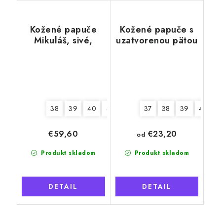
Kožené papuče
Kožené papuče s
Mikuláš, sivé,
uzatvorenou pätou
mäkká podrážka
38
39
40
41
42
43
37
44
38
45
39
46
40
€23,20
€59,60
od
Produkt skladom
Produkt skladom
DETAIL
DETAIL