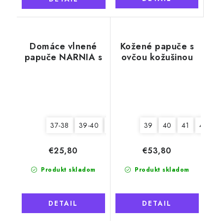
Domáce vlnené
Kožené papuče s
papuče NARNIA s
ovčou kožušinou
pätou, béžové
Tadeáš, sivé
37-38
39-40
41-42
39
40
41
42
€25,80
€53,80
Produkt skladom
Produkt skladom
DETAIL
DETAIL