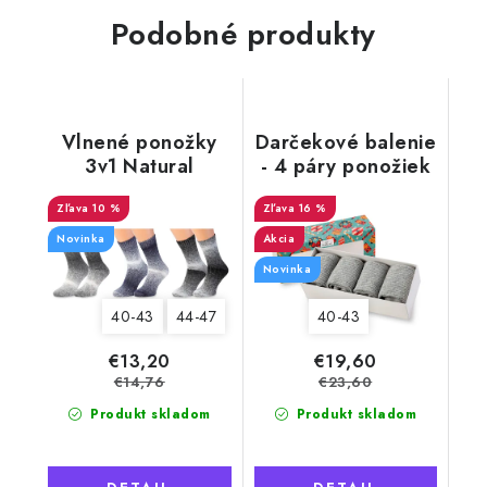
Podobné produkty
Vlnené ponožky
Darčekové balenie
3v1 Natural
- 4 páry ponožiek
comfort, pánske 1
Merino Natural
10 %
Wool 6 pre mužov
16 %
Novinka
Akcia
Novinka
40-43
44-47
40-43
€13,20
€19,60
€14,76
€23,60
Produkt skladom
Produkt skladom