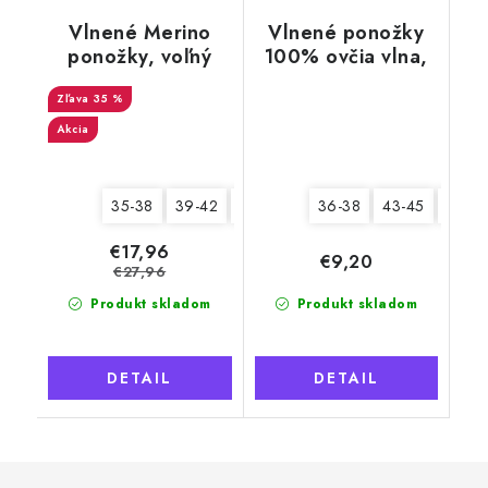
Vlnené Merino
Vlnené ponožky
ponožky, voľný
100% ovčia vlna,
lem, krémovo žltá
Husky svetlý s
35 %
tmavými motívmi
Akcia
35-38
39-42
43-46
36-38
43-45
46-4
€17,96
€9,20
€27,96
Produkt skladom
Produkt skladom
DETAIL
DETAIL