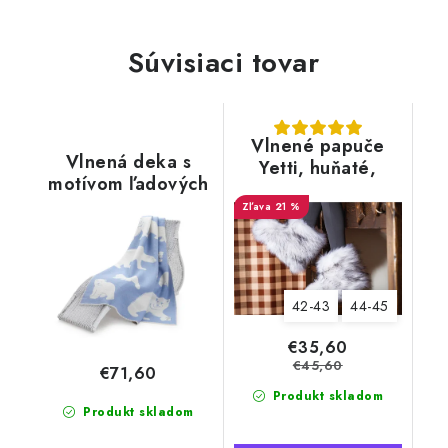
Súvisiaci tovar
Vlnené papuče
Vlnená deka s
Yetti, huňaté,
motívom ľadových
biele, s kožušinou
medveďov, modrá
21 %
42-43
44-45
€35,60
€45,60
€71,60
Produkt skladom
Produkt skladom