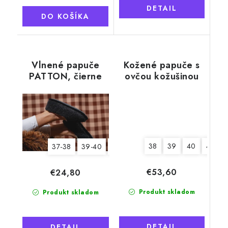
DETAIL
DO KOŠÍKA
Vlnené papuče
Kožené papuče s
PATTON, čierne
ovčou kožušinou
Tadeáš, béžové,
mäkká podrážka
38
39
40
41
37-38
39-40
43-44
45-46
€53,60
€24,80
Produkt skladom
Produkt skladom
DETAIL
DETAIL