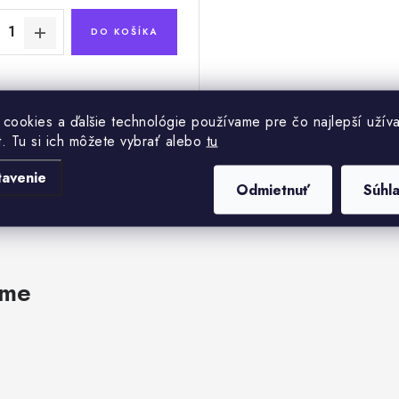
DO KOŠÍKA
 cookies a ďalšie technológie používame pre čo najlepší užíva
t. Tu si ich môžete vybrať alebo
tu
tavenie
Odmietnuť
Súhl
ame