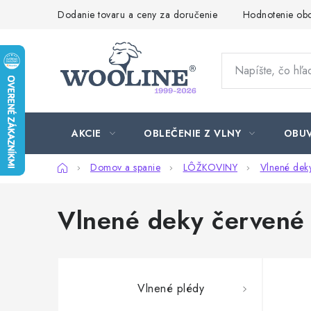
Prejsť
Dodanie tovaru a ceny za doručenie
Hodnotenie ob
na
obsah
AKCIE
OBLEČENIE Z VLNY
OBU
Domov
Domov a spanie
LÔŽKOVINY
Vlnené dek
Vlnené deky červené
Vlnené plédy