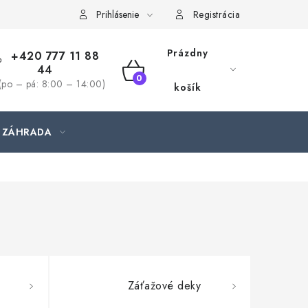
jednávka
Prihlásenie
Registrácia
Prázdny
+420 777 11 88
44
NÁKUPNÝ
(po – pá: 8:00 – 14:00)
košík
KOŠÍK
ZÁHRADA
Záťažové deky