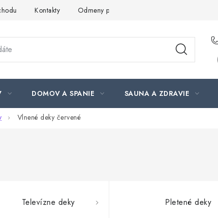
chodu
Kontakty
Odmeny pre našich zákazníkov
Moja ob
V
DOMOV A SPANIE
SAUNA A ZDRAVIE
y
Vlnené deky červené
Televízne deky
Pletené deky