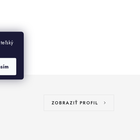
teľský
asím
ZOBRAZIŤ PROFIL