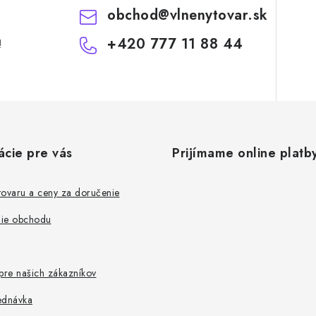
obchod
@
vlnenytovar.sk
+420 777 11 88 44
!
ácie pre vás
Prijímame online platb
tovaru a ceny za doručenie
ie obchodu
re našich zákazníkov
ednávka