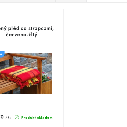
ný pléd so strapcami,
červeno-žltý
a
50
Produkt skladom
/ ks