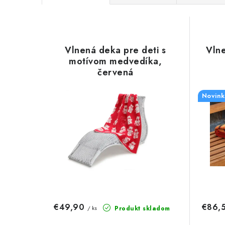
a
V
d
ý
e
Vlnená deka pre deti s
Vlne
p
motívom medvedíka,
n
červená
i
i
s
Novink
e
p
p
r
r
o
o
d
d
u
u
€49,90
€86,
Produkt skladom
/ ks
k
k