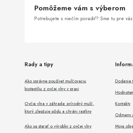
Pomôžeme vám s výberom
Potrebujete s niečím poradiť? Sme tu pre vás
Z
á
Rady a tipy
Inform
p
ä
Ako správne používat mulčovaciu
Dodanie 
biotextiliu z ovčej vlny v praxi
t
Hodnoten
i
Ovčia vlna v záhrade: prírodný mulč,
Kontakty
ktorý zlepšuje pôdu a chráni rastliny
e
Odmeny p
Ako sa starať o výrobky z ovčej vlny
Moja obj