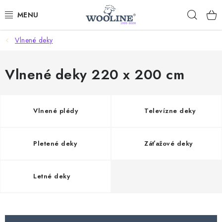
Prejsť
Hľad
na
obsah
Vlnené deky
AKCIE
OBLEČENIE Z VLNY
Vlnené deky 220 x 200 cm
OBUV
Vlnené plédy
Televízne deky
DOMOV A SPANIE
Pletené deky
Záťažové deky
SAUNA A ZDRAVIE
ZÁHRADA
Letné deky
Dodanie tovaru a ceny za doručenie
Hodnotenie obchodu
Kontakty
Odmeny pre našich zákazníkov
Moja objednávka