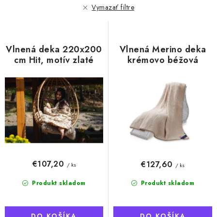
r
e
Vymazať filtre
o
p
d
r
u
o
Vlnená deka 220x200
Vlnená Merino deka
k
d
cm Hit, motív zlaté
krémovo béžová
očká
220x200 cm,
t
u
austrálske merino
o
k
v
t
o
v
€107,20
€127,60
/ ks
/ ks
Produkt skladom
Produkt skladom
DO KOŠÍKA
DO KOŠÍKA