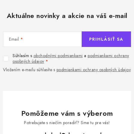
v
ý
Aktuálne novinky a akcie na váš e-mail
p
i
s
u
Email
PRIHLÁSIŤ SA
Súhlasím s
obchodnými podmienkami
a
podmienkami ochrany
osobných údajov
Vložením e-mailu súhlasíte s
podmienkami ochrany osobných údajov
Pomôžeme vám s výberom
Potrebujete s niečím poradiť? Sme tu pre vás!