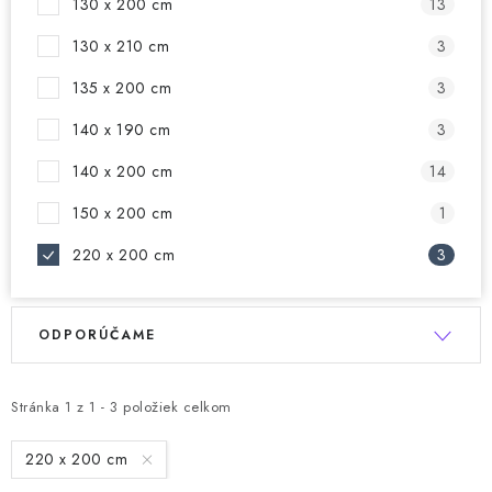
130 x 200 cm
13
130 x 210 cm
3
135 x 200 cm
3
140 x 190 cm
3
140 x 200 cm
14
150 x 200 cm
1
220 x 200 cm
3
V
R
ODPORÚČAME
ý
a
p
d
i
e
Stránka
1
z
1
-
3
položiek celkom
s
n
220 x 200 cm
p
i