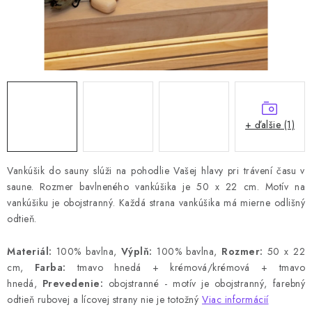
+ ďalšie (1)
Vankúšik do sauny slúži na pohodlie Vašej hlavy pri trávení času v
saune. Rozmer bavlneného vankúšika je 50 x 22 cm. Motív na
vankúšiku je obojstranný. Každá strana vankúšika má mierne odlišný
odtieň.
Materiál:
100% bavlna,
Výplň:
100% bavlna,
Rozmer:
50 x 22
cm,
Farba:
tmavo hnedá + krémová/krémová + tmavo
hnedá
,
Prevedenie:
obojstranné - motív je obojstranný, farebný
odtieň rubovej a lícovej strany nie je totožný
Viac informácií