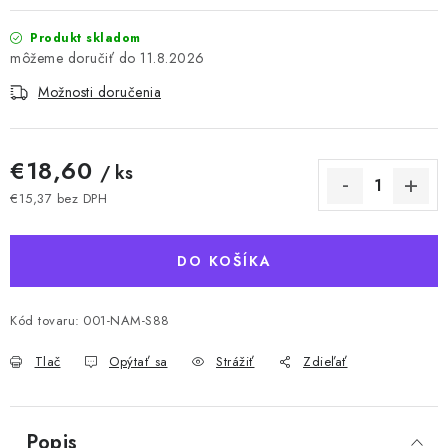
Produkt skladom
11.8.2026
Možnosti doručenia
€18,60
/ ks
€15,37 bez DPH
Jednotková cena:
DO KOŠÍKA
Kód tovaru:
001-NAM-S88
Tlač
Opýtať sa
Strážiť
Zdieľať
Popis