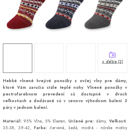
+ ďalšie (2)
Hebké vlnené hrejivé ponožky z ovčej vlny pre dámy,
ktoré Vám zaručia stále teplé nohy
.
Vlnené ponožky v
pestrofarebnom prevedení sú dostupné v dvoch
veľkostiach a dodávané sú v cenovo výhodnom balení 3
páry v jednom balení.
Materiál:
95% Vlna, 5% Elastan;
Určené pre:
dámy,
Veľkosti
:
35-38, 39-42,
Farba:
červená, šedá, modrá - nórske motívy