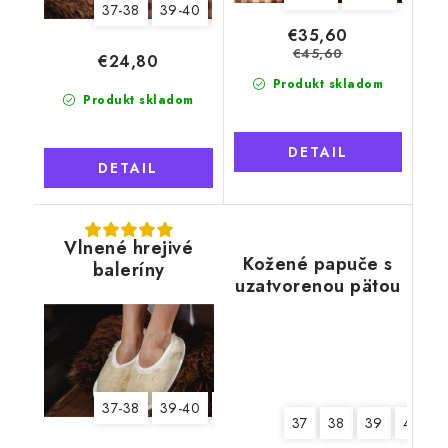
37-38
39-40
43-44
45-46
€35,60
€45,60
€24,80
Produkt skladom
Produkt skladom
DETAIL
DETAIL
Vlnené hrejivé
Kožené papuče s
baleríny
uzatvorenou pätou
37-38
39-40
41-42
37
38
39
40