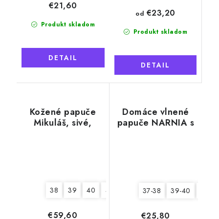
€21,60
€23,20
od
Produkt skladom
Produkt skladom
DETAIL
DETAIL
Kožené papuče
Domáce vlnené
Mikuláš, sivé,
papuče NARNIA s
mäkká podrážka
pätou, béžové
38
39
40
41
42
43
44
45
46
37-38
39-40
41-42
€59,60
€25,80