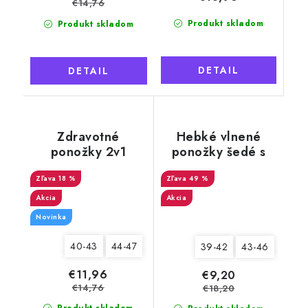
€14,76
Produkt skladom
Produkt skladom
DETAIL
DETAIL
Zdravotné
Hebké vlnené
ponožky 2v1
ponožky šedé s
Merino Natural 9
Jeleňom
pánske, šedé
18 %
49 %
Akcia
Akcia
Novinka
40-43
44-47
39-42
43-46
€11,96
€9,20
€14,76
€18,20