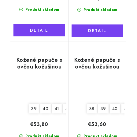
Produkt skladom
Produkt skladom
DETAIL
DETAIL
Kožené papuče s
Kožené papuče s
ovčou kožušinou
ovčou kožušinou
Tadeáš, sivé
Tadeáš, béžové,
mäkká podrážka
39
40
41
42
43
44
38
45
39
46
40
41
€53,80
€53,60
Produkt skladom
Produkt skladom