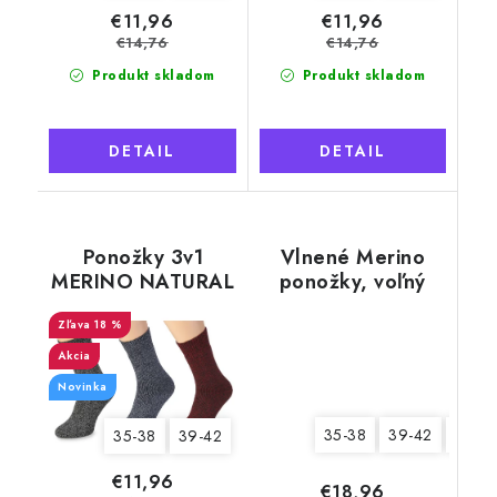
€11,96
€11,96
€14,76
€14,76
Produkt skladom
Produkt skladom
DETAIL
DETAIL
Ponožky 3v1
Vlnené Merino
MERINO NATURAL
ponožky, voľný
WOOL 3, dámske
lem, čierne
18 %
Akcia
Novinka
35-38
39-42
43-4
35-38
39-42
€11,96
€18,96