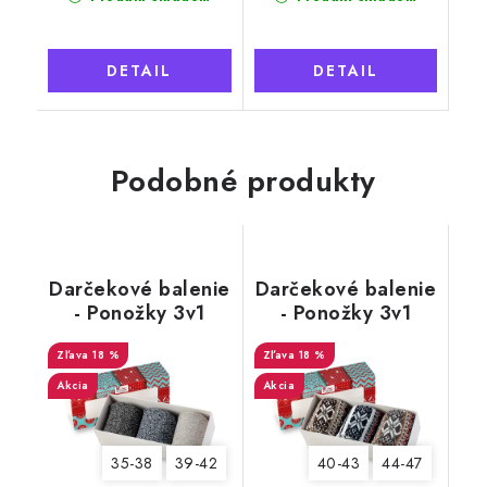
DETAIL
DETAIL
Podobné produkty
Darčekové balenie
Darčekové balenie
- Ponožky 3v1
- Ponožky 3v1
MERINO NATURAL
NATURAL Wooline
WOOL 4, dámske
18 %
Wool 12, pánske
18 %
Akcia
Akcia
35-38
39-42
40-43
44-47