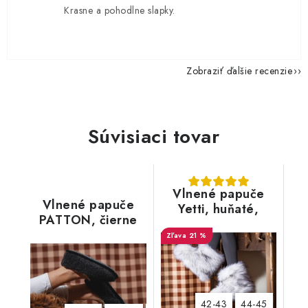
Krasne a pohodlne slapky.
Zobraziť ďalšie recenzie
Súvisiaci tovar
Vlnené papuče
Vlnené papuče
Yetti, huňaté,
PATTON, čierne
biele, s kožušinou
21 %
42-43
44-45