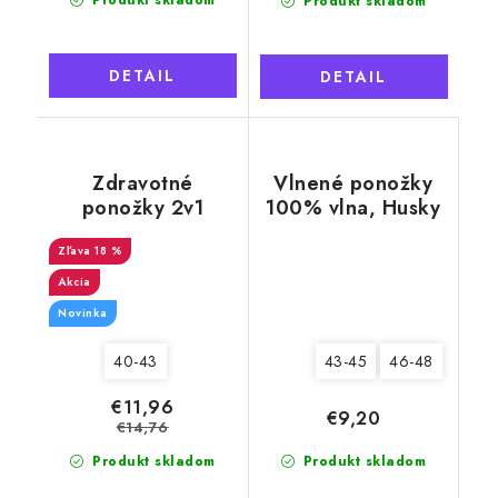
Produkt skladom
Produkt skladom
DETAIL
DETAIL
Zdravotné
Vlnené ponožky
ponožky 2v1
100% vlna, Husky
Merino Natural
svetlý s fialovými
Wool 6 pánske,
18 %
symbolmi
šedé
Akcia
Novinka
40-43
43-45
46-48
€11,96
€9,20
€14,76
Produkt skladom
Produkt skladom