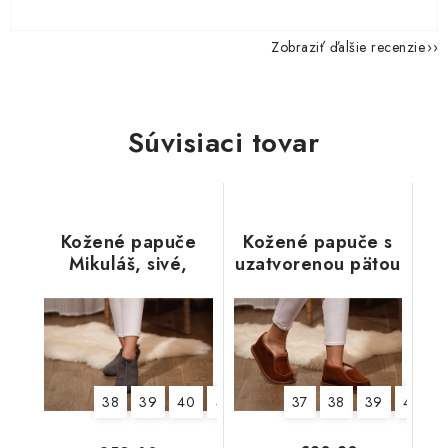
Zobraziť ďalšie recenzie
Súvisiaci tovar
Kožené papuče
Kožené papuče s
Mikuláš, sivé,
uzatvorenou pätou
mäkká podrážka
38
39
40
41
42
43
37
44
38
45
39
46
40