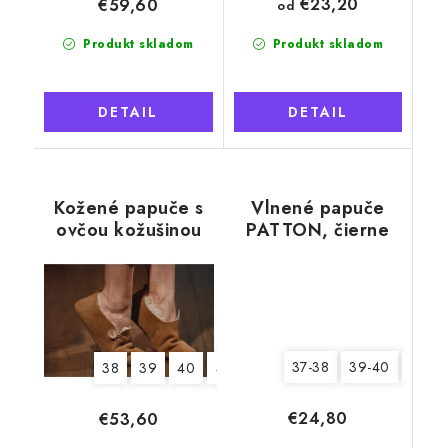
€23,20
€59,60
od
Produkt skladom
Produkt skladom
DETAIL
DETAIL
Kožené papuče s
Vlnené papuče
ovčou kožušinou
PATTON, čierne
Tadeáš, béžové,
mäkká podrážka
37-38
39-40
43-44
38
39
40
41
42
43
44
45
46
€24,80
€53,60