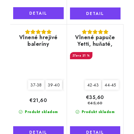
DETAIL
DETAIL
Vlnené hrejivé
Vlnené papuče
baleríny
Yetti, huňaté,
biele, s kožušinou
21 %
37-38
39-40
41-42
42-43
44-45
€35,60
€21,60
€45,60
Produkt skladom
Produkt skladom
DETAIL
DETAIL