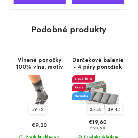
Podobné produkty
Vlnené ponožky
Darčekové balenie
100% vlna, motív
- 4 páry ponožiek
ľadový medveď
Merino Natural
Wool 6 dámske,
16 %
šedé
Akcia
Novinka
39-42
35-38
39-42
€19,60
€9,20
€23,60
Produkt skladom
Produkt skladom