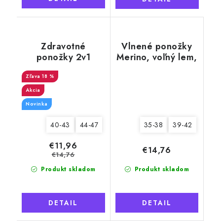
Zdravotné
Vlnené ponožky
ponožky 2v1
Merino, voľný lem,
Merino Natural 9
krémovo biela
pánske, šedé
18 %
Akcia
Novinka
40-43
44-47
35-38
39-42
€11,96
€14,76
€14,76
Produkt skladom
Produkt skladom
DETAIL
DETAIL