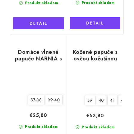
Produkt skladom
Produkt skladom
DETAIL
DETAIL
Domáce vlnené
Kožené papuče s
papuče NARNIA s
ovčou kožušinou
pätou, béžové
Tadeáš, sivé
37-38
39-40
41-42
39
40
41
42
€25,80
€53,80
Produkt skladom
Produkt skladom