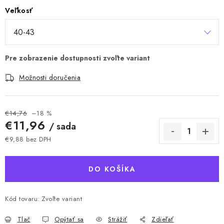
Veľkosť
Možnosti doručenia
€14,76
–18 %
€11,96
/ sada
€9,88 bez DPH
Jednotková cena:
DO KOŠÍKA
Kód tovaru:
Zvoľte variant
Tlač
Opýtať sa
Strážiť
Zdieľať