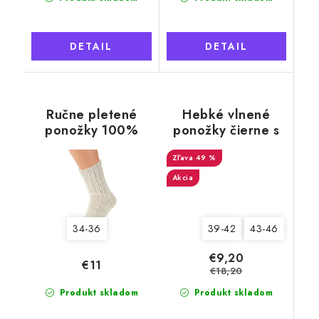
DETAIL
DETAIL
Ručne pletené
Hebké vlnené
ponožky 100%
ponožky čierne s
ovčia vlna krémová
jeleňom
49 %
Akcia
39-42
43-46
34-36
€9,20
€11
€18,20
Produkt skladom
Produkt skladom