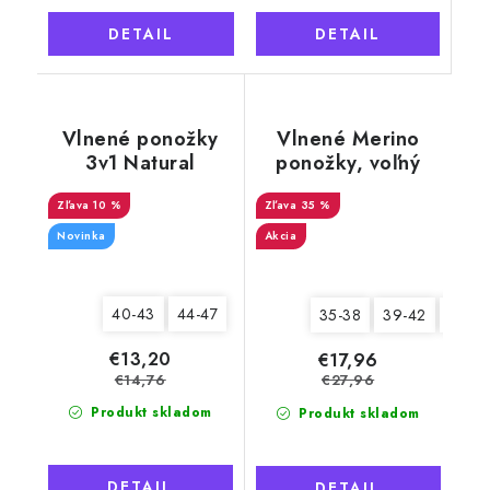
DETAIL
DETAIL
Vlnené ponožky
Vlnené Merino
3v1 Natural
ponožky, voľný
comfort, pánske 1
lem, krémovo žltá
10 %
35 %
Novinka
Akcia
40-43
44-47
35-38
39-42
43-4
€13,20
€17,96
€14,76
€27,96
Produkt skladom
Produkt skladom
DETAIL
DETAIL