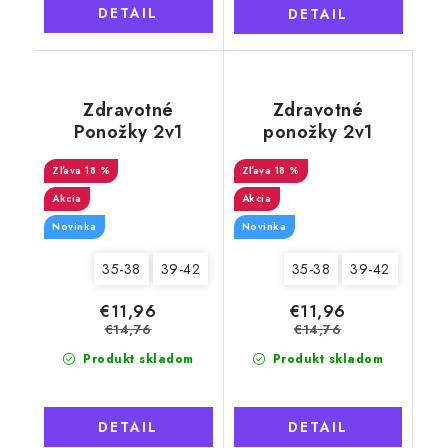
DETAIL
DETAIL
Zdravotné
Zdravotné
Ponožky 2v1
ponožky 2v1
Merino Natural
Merino Natural
Wool 5 dámske,
18 %
Wool 6 dámske,
18 %
hladké krémové
šedé
Akcia
Akcia
Novinka
Novinka
35-38
39-42
35-38
39-42
€11,96
€11,96
€14,76
€14,76
Produkt skladom
Produkt skladom
DETAIL
DETAIL