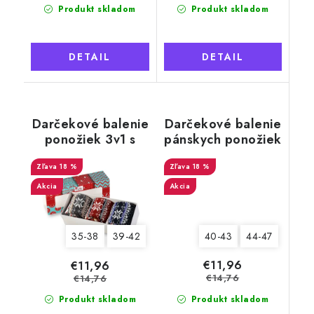
Produkt skladom
Produkt skladom
DETAIL
DETAIL
Darčekové balenie
Darčekové balenie
ponožiek 3v1 s
pánskych ponožiek
nórskymi motívmi
3v1 NATURAL
pre dámy, Wooline
18 %
Wooline Wool 2
18 %
Natur
Akcia
Akcia
40-43
44-47
35-38
39-42
€11,96
€11,96
€14,76
€14,76
Produkt skladom
Produkt skladom