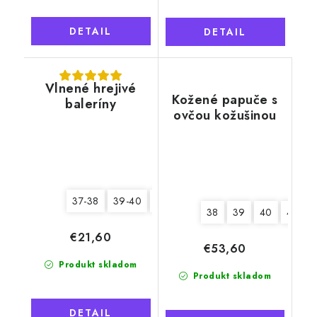
DETAIL
DETAIL
Vlnené hrejivé
Kožené papuče s
baleríny
ovčou kožušinou
Tadeáš, béžové,
mäkká podrážka
37-38
39-40
41-42
38
39
40
41
€21,60
€53,60
Produkt skladom
Produkt skladom
DETAIL