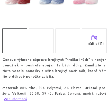
+ ďalšie (11)
Cenovo výhodna súprava hrejivých "trošku iných" vlnených
ponožiek v pestrofarebných farbách dúhy.
Zamilujte si
tieto veselé ponožky a užite hrejivý pocit nôh, ktoré Vám
tieto dúhové ponožky zaistia.
Materiál:
85% Vlna, 12% Polyamid, 3% Elastan,
Určené pre:
ženy,
Veľkosti:
35-38, 39-42,
Farba:
červená, modrá, ružová
Viac informácií