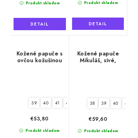
Produkt skladom
Produkt skladom
DETAIL
DETAIL
Kožené papuče s
Kožené papuče
ovčou kožušinou
Mikuláš, sivé,
Tadeáš, sivé
mäkká podrážka
39
40
41
42
43
44
45
46
38
39
40
41
€53,80
€59,60
Produkt skladom
Produkt skladom