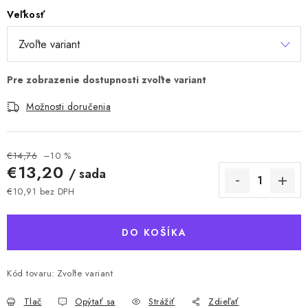
Veľkosť
Možnosti doručenia
€14,76
–10 %
€13,20
/ sada
€10,91 bez DPH
Jednotková cena:
DO KOŠÍKA
Kód tovaru:
Zvoľte variant
Tlač
Opýtať sa
Strážiť
Zdieľať