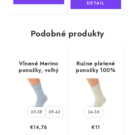
DETAIL
Podobné produkty
Vlnené Merino
Ručne pletené
ponožky, voľný
ponožky 100%
lem, modrá
ovčia vlna
krémová
35-38
39-42
34-36
€14,76
€11