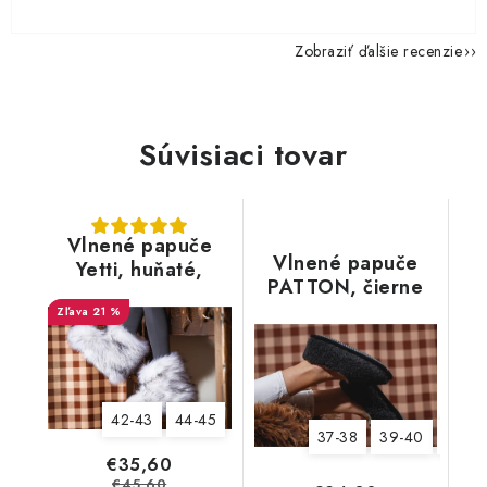
Zobraziť ďalšie recenzie
Súvisiaci tovar
Vlnené papuče
Vlnené papuče
Yetti, huňaté,
PATTON, čierne
biele, s kožušinou
21 %
42-43
44-45
37-38
39-40
43-44
€35,60
€45,60