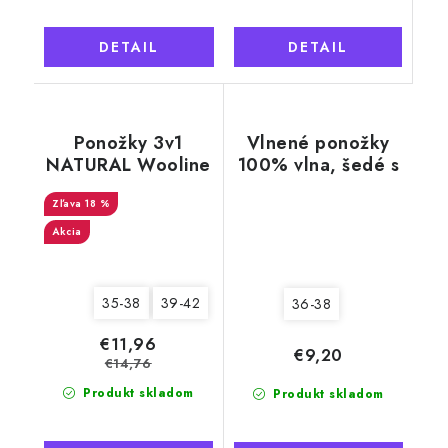
DETAIL
DETAIL
Ponožky 3v1
Vlnené ponožky
NATURAL Wooline
100% vlna, šedé s
Wool 9, dámske
motívom srnca
18 %
Akcia
35-38
39-42
36-38
€11,96
€9,20
€14,76
Produkt skladom
Produkt skladom