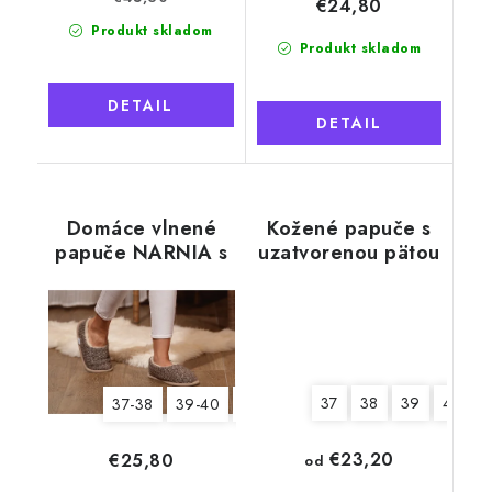
€24,80
Produkt skladom
Produkt skladom
DETAIL
DETAIL
Domáce vlnené
Kožené papuče s
papuče NARNIA s
uzatvorenou pätou
pätou, béžové
37
38
39
40
37-38
39-40
41-42
€23,20
€25,80
od