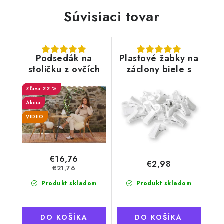
Súvisiaci tovar
Podsedák na
Plastové žabky na
stoličku z ovčích
záclony biele s
koží biely
pevným háčikom
22 %
Akcia
VIDEO
€16,76
€2,98
€21,76
Produkt skladom
Produkt skladom
DO KOŠÍKA
DO KOŠÍKA