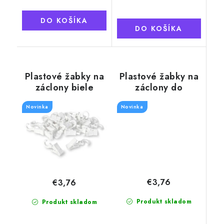
DO KOŠÍKA
DO KOŠÍKA
Plastové žabky na
Plastové žabky na
záclony biele
záclony do
otočné, s háčikom
plastových
Novinka
koľajničiek, biele
Novinka
otočné
€3,76
€3,76
Produkt skladom
Produkt skladom