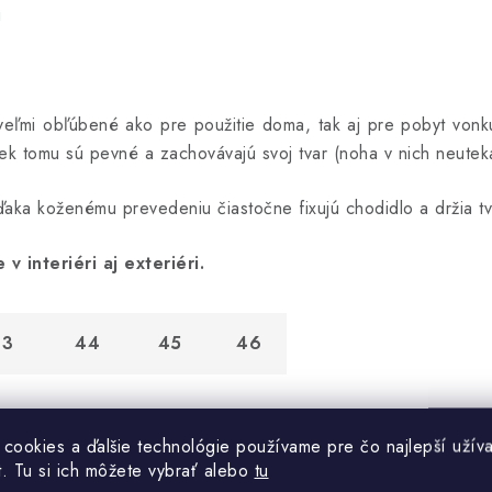
u
veľmi obľúbené ako pre použitie doma, tak aj pre pobyt von
ek tomu sú pevné a zachovávajú svoj tvar (noha v nich neuteká
aka koženému prevedeniu čiastočne fixujú chodidlo a držia tv
 interiéri aj exteriéri.
43
44
45
46
7,0
27,5
28,5
29,0
 cookies a ďalšie technológie používame pre čo najlepší užíva
t. Tu si ich môžete vybrať alebo
tu