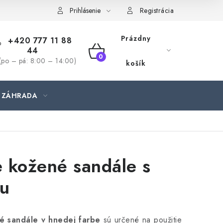
jednávka
Prihlásenie
Registrácia
Prázdny
+420 777 11 88
44
NÁKUPNÝ
(po – pá: 8:00 – 14:00)
košík
KOŠÍK
ZÁHRADA
 kožené sandále s
ou
é sandále v hnedej farbe
sú určené na použitie