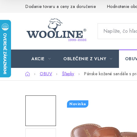
Prejsť
Dodanie tovaru a ceny za doručenie
Hodnotenie ob
na
obsah
AKCIE
OBLEČENIE Z VLNY
OBU
Domov
OBUV
Šľapky
Pánske kožené sandále s p
Novinka