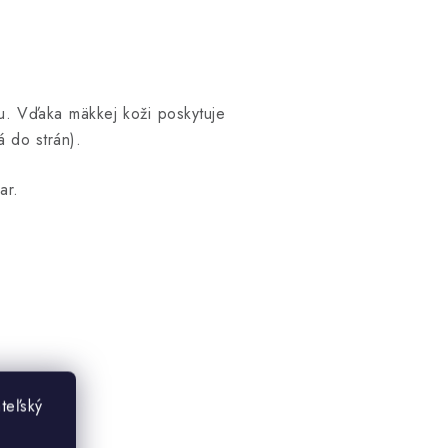
ku.
Vďaka mäkkej koži poskytuje
 do strán).
ar.
teľský