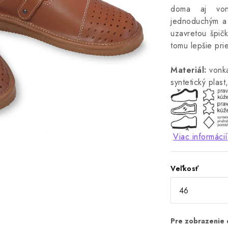
doma aj von
jednoduchým a
uzavretou špič
tomu lepšie pri
Materiál:
vonka
syntetický plast
Viac informácií
Veľkosť