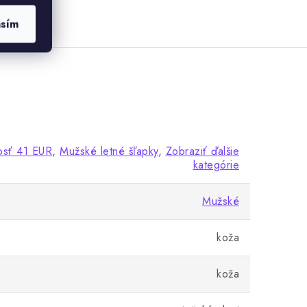
asím
osť 41 EUR
,
Mužské letné šľapky
,
Zobraziť ďalšie
kategórie
Mužské
koža
koža