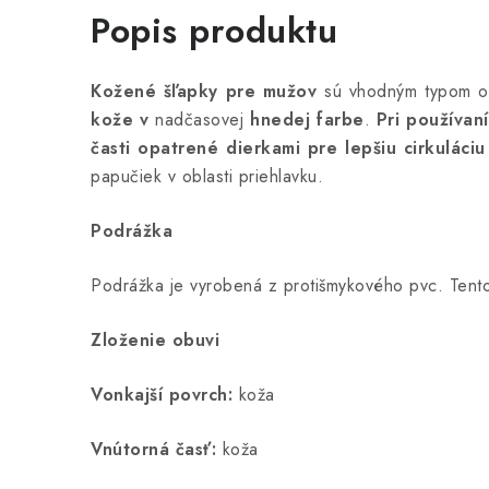
Popis produktu
Kožené šľapky pre mužov
sú vhodným typom o
kože
v
nadčasovej
hnedej farbe
.
Pri používan
časti opatrené dierkami pre lepšiu cirkuláciu
papučiek v oblasti priehlavku.
Podrážka
Podrážka je vyrobená z protišmykového pvc. Tento m
Zloženie obuvi
Vonkajší povrch:
koža
Vnútorná časť:
koža