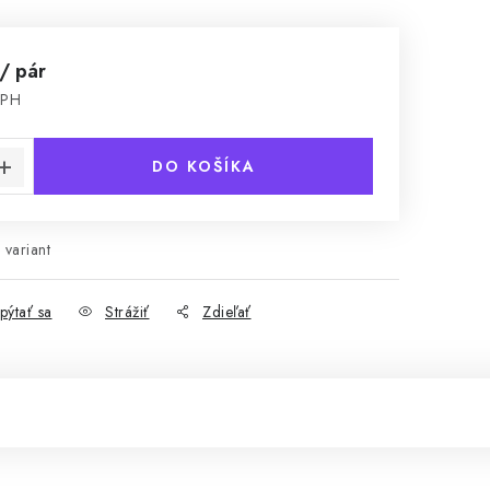
/ pár
DPH
cena:
DO KOŠÍKA
 variant
pýtať sa
Strážiť
Zdieľať