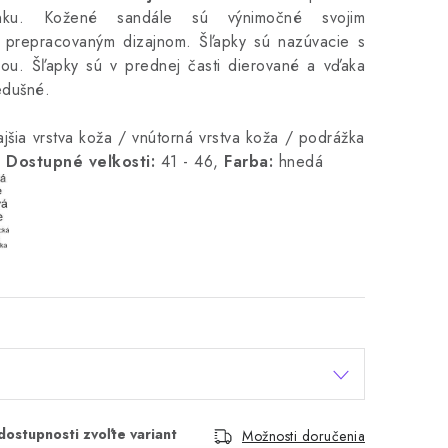
ku.
Kožené sandále sú výnimočné svojim
 prepracovaným dizajnom.
Šľapky sú nazúvacie s
kou.
Šľapky sú v prednej časti dierované a vďaka
edušné.
jšia vrstva koža / vnútorná vrstva koža / podrážka
,
Dostupné veľkosti:
41 - 46,
Farba:
hnedá
Možnosti doručenia