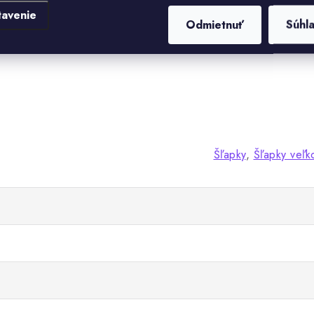
tavenie
Odmietnuť
Súhl
Šľapky
,
Šľapky veľk