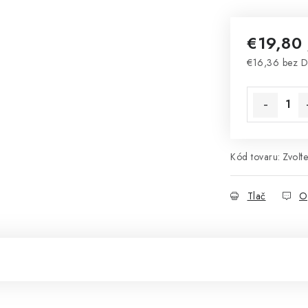
€19,80
€16,36 bez 
Jednotková 
Kód tovaru:
Zvoľte
Tlač
O