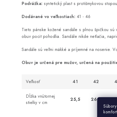
Podrážka:
syntetický plast s protišmykovou stopo
Dodávané vo veľkostiach:
41 - 46
Tieto pánske kožené sandále s plnou špičkou sú 
obuv pocit pohodlia.
Sandále nikde netlačia, napri
Sandále sú veľmi mäkké a príjemné na nosenie.
Vď
Obuv je určená pre mužov, určená na použitie v
Veľkosť
41
42
Dĺžka vnútornej
25,5
26,5
2
stielky v cm
Súbory
komfor