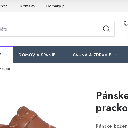
chodu
Kontakty
Odmeny pre našich zákazníkov
Moja ob
V
DOMOV A SPANIE
SAUNA A ZDRAVIE
rackou
Pánske
prack
Pánske kožen