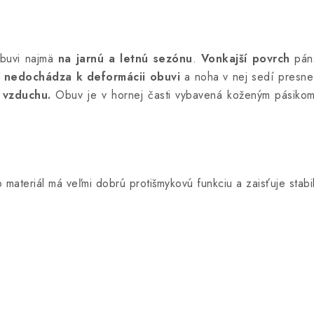
buvi najmä
na jarnú a letnú sezónu
.
Vonkajší povrch
pán
í nedochádza k deformácii obuvi
a noha v nej sedí presne
 vzduchu.
Obuv je v hornej časti vybavená koženým pásikom
ateriál má veľmi dobrú protišmykovú funkciu a zaisťuje stabil