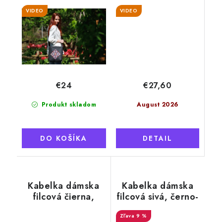
farebný ornament
čierna, biele srdce
VIDEO
VIDEO
€27,60
€24
August 2026
Produkt skladom
DETAIL
DO KOŠÍKA
Kabelka dámska
Kabelka dámska
filcová čierna,
filcová sivá, černo-
biely ornament
biele srdce
9 %