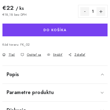
€22
/ ks
€18,18 bez DPH
Jednotková cena:
DO KOŠÍKA
Kód tovaru:
FK_02
Tlač
Opýtať sa
Strážiť
Zdieľať
Popis
Parametre produktu