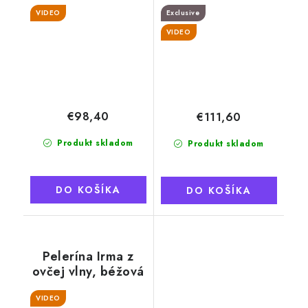
strapcami, svetlé
vzorom, ovčia vlna
VIDEO
Exclusive
VIDEO
€98,40
€111,60
Produkt skladom
Produkt skladom
DO KOŠÍKA
DO KOŠÍKA
Pelerína Irma z
ovčej vlny, béžová
VIDEO