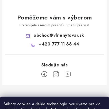
Pomôžeme vám s výberom
Potrebujete s niečím poradiť? Sme tu pre vás!
obchod
@
vlnenytovar.sk
+420 777 11 88 44
Z
á
Rady a tipy
p
Súbory cookies a ďalšie technológie používame pre čo
ä
Ako správne používat mulčovaciu biotextiliu z ovčej vlny v praxi