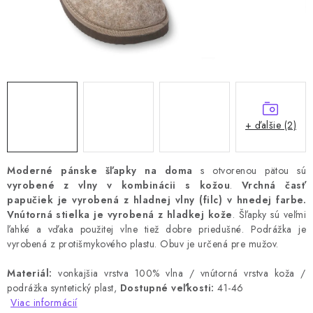
+ ďalšie (2)
Moderné pánske šľapky na doma
s otvorenou pätou sú
vyrobené z vlny
v kombinácii s kožou
.
Vrchná časť
papučiek je vyrobená z hladnej vlny (filc) v hnedej farbe.
Vnútorná stielka je vyrobená z hladkej kože
.
Šľapky sú veľmi
ľahké a vďaka použitej vlne tiež dobre priedušné.
Podrážka je
vyrobená z protišmykového plastu.
Obuv je určená pre mužov.
Materiál:
vonkajšia vrstva 100% vlna / vnútorná vrstva koža /
podrážka syntetický plast,
Dostupné veľkosti:
41-46
Viac informácií