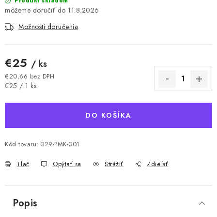
Produkt skladom
11.8.2026
Možnosti doručenia
€25
/ ks
€20,66 bez DPH
Jednotková cena:
€25 / 1 ks
DO KOŠÍKA
Kód tovaru:
029-PMK-001
Tlač
Opýtať sa
Strážiť
Zdieľať
Popis