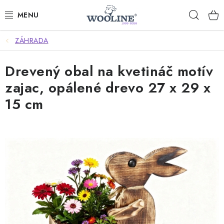
Prejsť
Hľad
na
obsah
ZÁHRADA
AKCIE
Drevený obal na kvetináč motív
OBLEČENIE Z VLNY
zajac, opálené drevo 27 x 29 x
OBUV
15 cm
DOMOV A SPANIE
SAUNA A ZDRAVIE
ZÁHRADA
Dodanie tovaru a ceny za doručenie
Hodnotenie obchodu
Kontakty
Odmeny pre našich zákazníkov
Moja objednávka