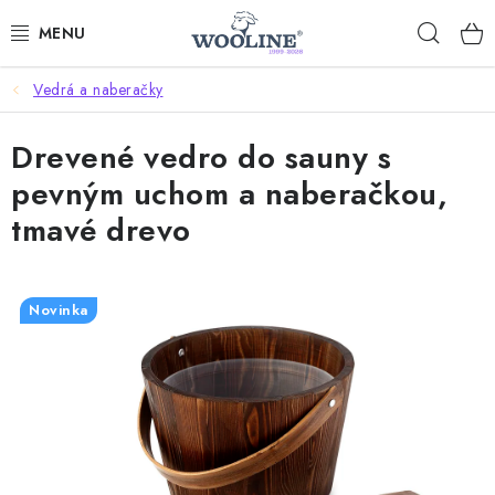
Prejsť
Hľad
na
obsah
Vedrá a naberačky
AKCIE
Drevené vedro do sauny s
OBLEČENIE Z VLNY
pevným uchom a naberačkou,
OBUV
tmavé drevo
DOMOV A SPANIE
Novinka
SAUNA A ZDRAVIE
ZÁHRADA
Dodanie tovaru a ceny za doručenie
Hodnotenie obchodu
Kontakty
Odmeny pre našich zákazníkov
Moja objednávka