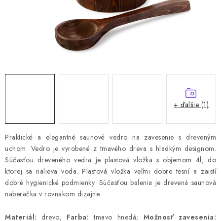
+ ďalšie (1)
Praktické a elegantné saunové vedro na zavesenie s dreveným
uchom.
Vedro je vyrobené z tmavého dreva s hladkým designom.
Súčasťou dreveného vedra je plastová vložka s objemom 4l, do
ktorej sa nalieva voda.
Plastová vložka veľmi dobre tesní a zaistí
dobré hygienické podmienky.
Súčasťou balenia je drevená saunová
naberačka v rovnakom dizajne.
Materiál:
drevo;
Farba:
tmavo hnedá;
Možnosť zavesenia: