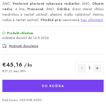
ÁNO;
Vnútorné plastové vyberacie vedierko:
ÁNO;
Objem
vedra:
4 litre;
Prenosné:
ÁNO;
Údržba:
drevo utierať vlhkou
handričkou a nechať uschnúť, plastovú vložku vypláchnuť vlažnou
vodou a nechať uschnúť;
Vhodné pre:
saunovanie
Viac informácií
Produkt skladom
10.8.2026
Možnosti doručenia
€45,16
/ ks
€37,32 bez DPH
Jednotková cena:
DO KOŠÍKA
Kód tovaru:
029-EME-4050