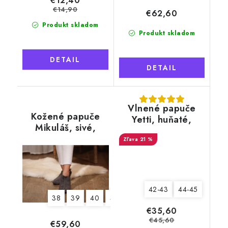
€12,40
€14,90
€62,60
Produkt skladom
Produkt skladom
DETAIL
DETAIL
Vlnené papuče
Kožené papuče
Yetti, huňaté,
Mikuláš, sivé,
biele, s kožušinou
mäkká podrážka
21 %
42-43
44-45
38
39
40
41
42
43
44
45
46
€35,60
€45,60
€59,60