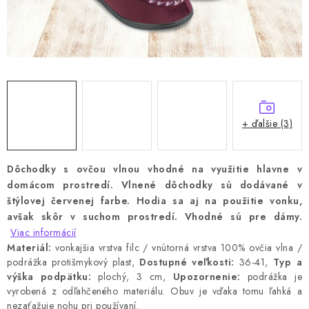
+ ďalšie (3)
Dôchodky s ovčou vlnou vhodné na využitie hlavne v
domácom prostredí.
Vlnené dôchodky sú dodávané v
štýlovej červenej farbe.
Hodia sa aj na použitie vonku,
avšak skôr v suchom prostredí. Vhodné sú pre dámy.
Viac informácií
Materiál:
vonkajšia vrstva filc / vnútorná vrstva 100% ovčia vlna /
podrážka protišmykový plast,
Dostupné veľkosti:
36-41,
Typ a
výška podpätku:
plochý, 3 cm,
Upozornenie:
podrážka je
vyrobená z odľahčeného materiálu.
Obuv je vďaka tomu ľahká a
nezaťažuje nohu pri používaní.