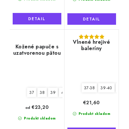
DETAIL
DETAIL
Vlnené hrejivé
Kožené papuče s
baleríny
uzatvorenou pätou
37-38
39-40
41-42
37
38
39
40
41
42
43
44
45
4
€21,60
€23,20
od
Produkt skladom
Produkt skladom