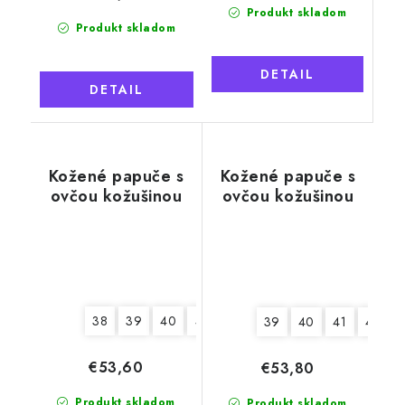
Produkt skladom
Produkt skladom
DETAIL
DETAIL
Kožené papuče s
Kožené papuče s
ovčou kožušinou
ovčou kožušinou
Tadeáš, béžové,
Tadeáš, sivé
mäkká podrážka
38
39
40
41
42
43
44
45
46
39
40
41
42
€53,60
€53,80
Produkt skladom
Produkt skladom