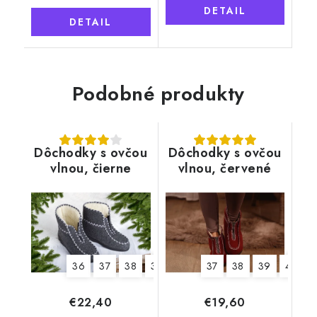
DETAIL
DETAIL
Podobné produkty
Dôchodky s ovčou
Dôchodky s ovčou
vlnou, čierne
vlnou, červené
36
37
38
39
40
41
37
42
38
43
39
44
40
4
€22,40
€19,60