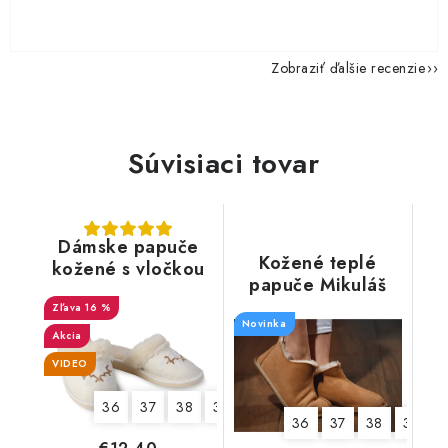
Zobraziť ďalšie recenzie
Súvisiaci tovar
Dámske papuče
Kožené teplé
kožené s vločkou
papuče Mikuláš
"Exclusive"
16 %
Novinka
Akcia
VIDEO
36
37
38
39
40
41
42
36
37
38
39