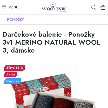
Prejsť
Hľad
na
obsah
PONOŽKY
AKCIE
Darčekové balenie - Ponožky
OBLEČENIE Z VLNY
3v1 MERINO NATURAL WOOL
OBUV
3, dámske
DOMOV A SPANIE
18 %
SAUNA A ZDRAVIE
Akcia
Novinka
ZÁHRADA
Dodanie tovaru a ceny za doručenie
Hodnotenie obchodu
Kontakty
Odmeny pre našich zákazníkov
Moja objednávka