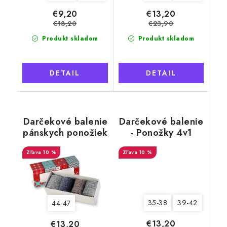
€9,20
€13,20
€18,20
€23,90
Produkt skladom
Produkt skladom
DETAIL
DETAIL
Darčekové balenie
Darčekové balenie
pánskych ponožiek
- Ponožky 4v1
4v1 Natural
Natural comfort 2,
10 %
comfort 1
hebké dámske
10 %
35-38
39-42
44-47
€13,20
€13,20