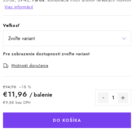
35-38, 39-42,
Farba:
kombinácia troch druhov farebných motívov
Viac informácií
Veľkosť
Možnosti doručenia
€14,76
–18 %
€11,96
/ balenie
€9,88 bez DPH
Jednotková cena:
DO KOŠÍKA