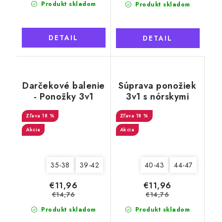
Produkt skladom
Produkt skladom
DETAIL
DETAIL
Darčekové balenie
Súprava ponožiek
- Ponožky 3v1
3v1 s nórskymi
NATURAL Wooline
motívmi pre
Wool 3, dámske
18 %
mužov, Natural
18 %
Wool 11
Akcia
Akcia
35-38
39-42
40-43
44-47
€11,96
€11,96
€14,76
€14,76
Produkt skladom
Produkt skladom