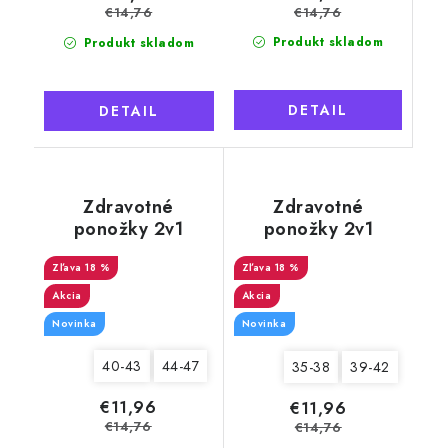
€14,76
€14,76
Produkt skladom
Produkt skladom
DETAIL
DETAIL
Zdravotné
Zdravotné
ponožky 2v1
ponožky 2v1
Merino Natural 9
Merino Natural
pánske, šedé
18 %
Wool 7 dámske,
18 %
vzorované
Akcia
Akcia
krémové
Novinka
Novinka
40-43
44-47
35-38
39-42
€11,96
€11,96
€14,76
€14,76