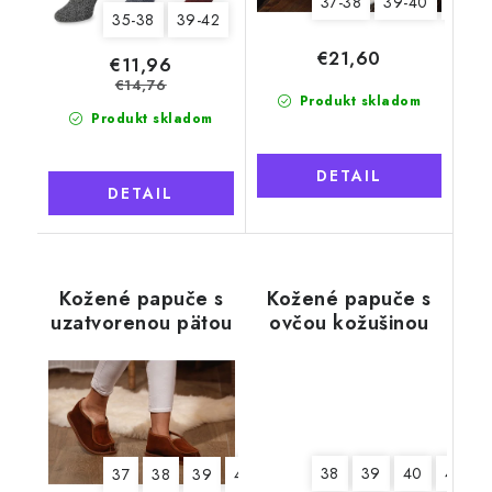
37-38
39-40
41-42
35-38
39-42
€21,60
€11,96
€14,76
Produkt skladom
Produkt skladom
DETAIL
DETAIL
Kožené papuče s
Kožené papuče s
uzatvorenou pätou
ovčou kožušinou
Tadeáš, béžové,
mäkká podrážka
38
39
40
41
37
38
39
40
41
42
43
44
45
4