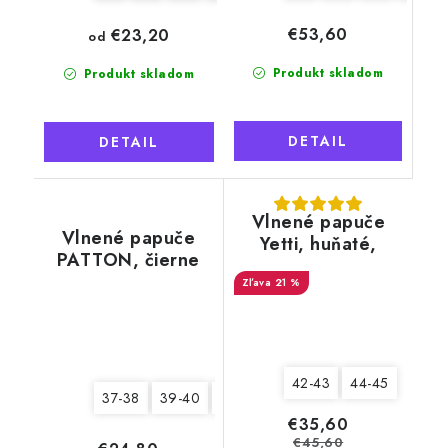
€53,60
€23,20
od
Produkt skladom
Produkt skladom
DETAIL
DETAIL
Vlnené papuče
Vlnené papuče
Yetti, huňaté,
PATTON, čierne
biele, s kožušinou
21 %
42-43
44-45
37-38
39-40
43-44
45-46
€35,60
€45,60