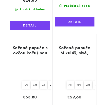
€24,80
Produkt skladom
Produkt skladom
DETAIL
DETAIL
Kožené papuče s
Kožené papuče
ovčou kožušinou
Mikuláš, sivé,
Tadeáš, sivé
mäkká podrážka
39
40
41
42
43
44
38
45
39
46
40
41
€53,80
€59,60