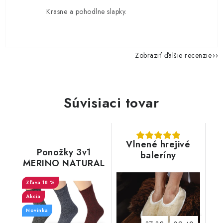
Krasne a pohodlne slapky.
Zobraziť ďalšie recenzie
Súvisiaci tovar
Vlnené hrejivé
Ponožky 3v1
baleríny
MERINO NATURAL
WOOL 3, dámske
18 %
Akcia
Novinka