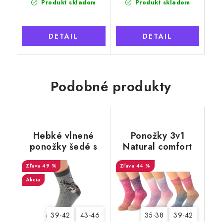
Produkt skladom
Produkt skladom
DETAIL
DETAIL
Podobné produkty
Hebké vlnené
Ponožky 3v1
ponožky šedé s
Natural comfort
Jeleňom
dámske
49 %
44 %
Akcia
39-42
43-46
35-38
39-42