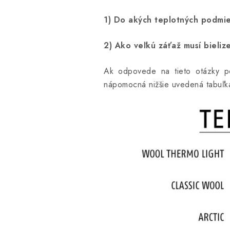
1) Do akých teplotných podm
2) Ako veľkú záťaž musí bieliz
Ak odpovede na tieto otázky p
nápomocná nižšie uvedená tabuľk