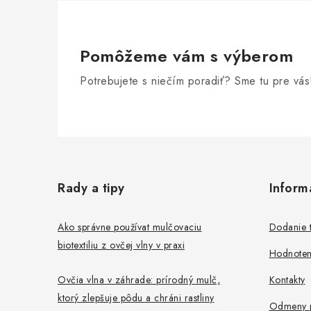
Pomôžeme vám s výberom
Potrebujete s niečím poradiť? Sme tu pre vás
Z
á
Rady a tipy
Inform
p
ä
Ako správne používat mulčovaciu
Dodanie 
biotextiliu z ovčej vlny v praxi
t
Hodnoten
i
Ovčia vlna v záhrade: prírodný mulč,
Kontakty
ktorý zlepšuje pôdu a chráni rastliny
e
Odmeny p