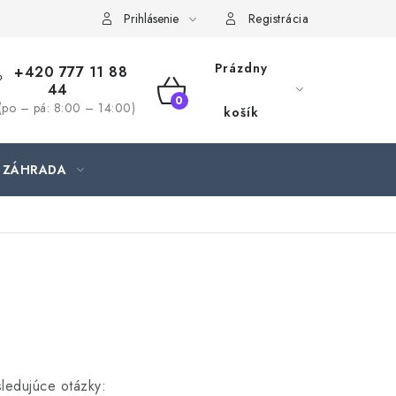
jednávka
Prihlásenie
Registrácia
Prázdny
+420 777 11 88
44
NÁKUPNÝ
(po – pá: 8:00 – 14:00)
košík
KOŠÍK
ZÁHRADA
ledujúce otázky: