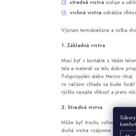
stredná vrstva
izoluje a udrž
vrchná vrstva
odvádza vlhkos
Význam termobielizne a voľba vh
1. Základná vrstva
Musí byť v kontakte s Vašim telom
tela a materiál sa telu dobre pr
Polypropylén alebo Merino vlna).
vo väčšom chlade sa bude hodiť s
rýchlo naviaže vlhkosť a preto m
2. Stredná vrstva
Súbory
Môže byť trochu voľnejšia než p
komfor
druhá vrstva vzájomne spoluprac