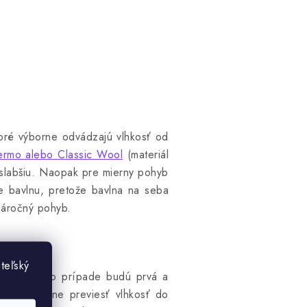
ktoré výborne odvádzajú vlhkosť od
rmo alebo Classic Wool
(materiál
 slabšiu. Naopak pre mierny pohyb
me bavlnu, pretože bavlna na seba
náročný pohyb.
teľský
 Iba v tomto prípade budú prvá a
du a správne previesť vlhkosť do