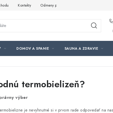
chodu
Kontakty
Odmeny pre našich zákazníkov
Moja ob
V
DOMOV A SPANIE
SAUNA A ZDRAVIE
odnú termobielizeň?
správny výber
termobielizne je nevyhnutné si v prvom rade odpovedať na nas