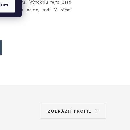
a túto vrstvu. Výhodou tejto časti
asím
 otvorom na palec, atď. V rámci
ZOBRAZIŤ PROFIL