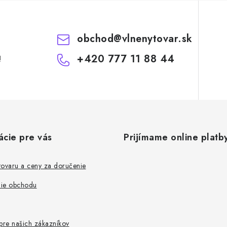
obchod
@
vlnenytovar.sk
+420 777 11 88 44
!
ácie pre vás
Prijímame online platb
tovaru a ceny za doručenie
ie obchodu
re našich zákazníkov