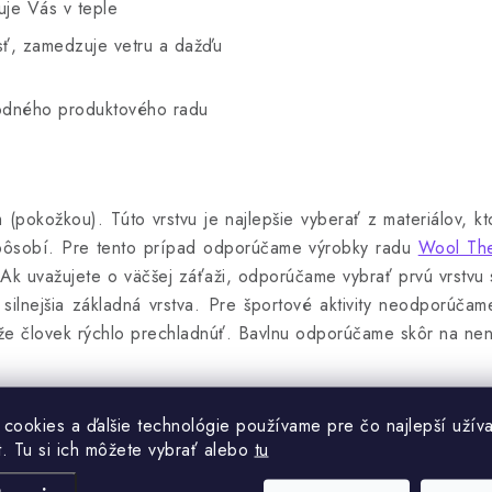
uje Vás v teple
ť, zamedzuje vetru a dažďu
odného produktového radu
 (pokožkou). Túto vrstvu je najlepšie vyberať z materiálov, 
ispôsobí. Pre tento prípad odporúčame výrobky radu
Wool The
 Ak uvažujete o väčšej záťaži, odporúčame vybrať prvú vrstvu
ilnejšia základná vrstva. Pre športové aktivity neodporúča
ôže človek rýchlo prechladnúť. Bavlnu odporúčame skôr na ne
 cookies a ďalšie technológie používame pre čo najlepší užíva
rvá vrstva, ale opäť musí mať dobrý kontakt s Vašim telom.
t. Tu si ich môžete vybrať alebo
tu
ovať. Stredná vrstva má za úlohu izolovať pokožku od chla