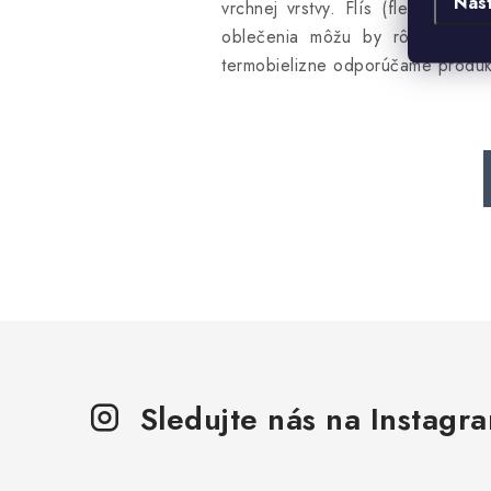
Nas
vrchnej vrstvy. Flís (fleece), vl
oblečenia môžu by rôzne možnos
termobielizne odporúčame produ
Sledujte nás na Instagr