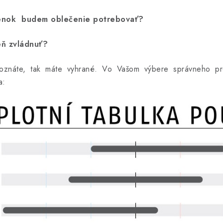
ienok budem oblečenie potrebovať?
eň zvládnuť?
oznáte, tak máte vyhrané. Vo Vašom výbere správneho 
a: