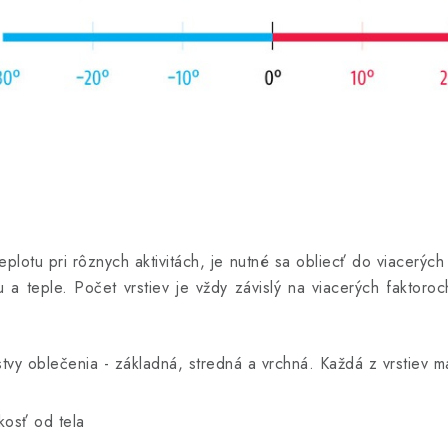
plotu pri rôznych aktivitách, je nutné sa obliecť do viacerýc
u a teple. Počet vrstiev je vždy závislý na viacerých faktor
stvy oblečenia - základná, stredná a vrchná. Každá z vrstiev m
osť od tela