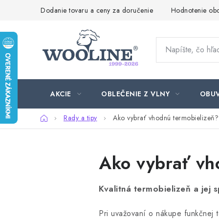
Prejsť
Dodanie tovaru a ceny za doručenie
Hodnotenie ob
na
obsah
AKCIE
OBLEČENIE Z VLNY
OBU
Domov
Rady a tipy
Ako vybrať vhodnú termobielizeň?
Ako vybrať vh
Kvalitná termobielizeň a jej 
Pri uvažovaní o nákupe funkčnej 