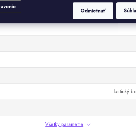
tavenie
Odmietnuť
Súhl
lastický b
Všetky parametre