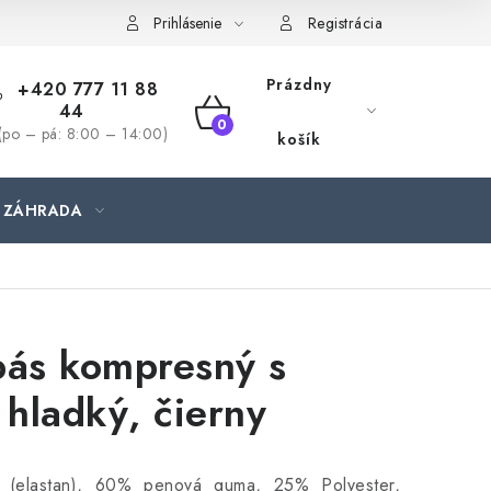
jednávka
Prihlásenie
Registrácia
Prázdny
+420 777 11 88
44
NÁKUPNÝ
(po – pá: 8:00 – 14:00)
košík
KOŠÍK
ZÁHRADA
pás kompresný s
 hladký, čierny
(elastan), 60% penová guma, 25% Polyester,