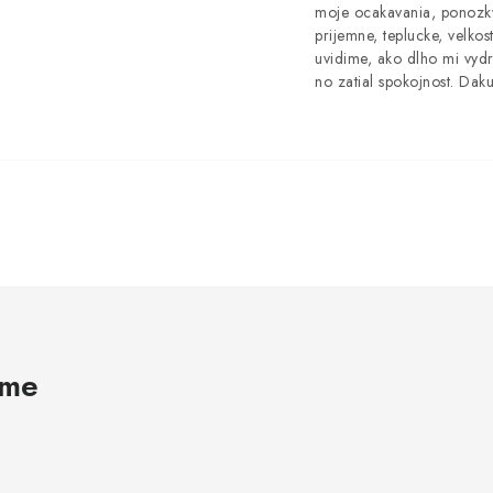
moje ocakavania, ponozk
prijemne, teplucke, velkost
uvidime, ako dlho mi vydr
no zatial spokojnost. Dak
ame