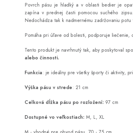
Povrch pásu je hladký a v oblasti bedier je op
zapína v prednej časti pomocou suchého zipsu.
Nedochádza tak k nadmernému zadržovaniu potu v 
Pomáha pri úľave od bolesti, podporuje liečenie, c
Tento produkt je navrhnutý tak, aby poskytoval sp
alebo činnosti.
Funkcia
: je ideálny pre všetky športy či aktivity, 
Výška pásu v strede
: 21 cm
Celková dĺžka pásu po rozložení:
97 cm
Dostupné vo veľkostiach:
M, L, XL
M - vhodné pre obvod pásu 70 - 75 cm