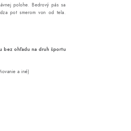
rávnej polohe. Bedrový pás sa
vádza pot smerom von od tela.
u bez ohľadu na druh športu
lňovanie a iné)