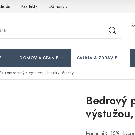
chodu
Kontakty
Odmeny pre našich zákazníkov
Moja ob
V
DOMOV A SPANIE
SAUNA A ZDRAVIE
s kompresný s výstužou, hladký, čierny
Bedrový 
výstužou,
Materiál:
15% Lycra 