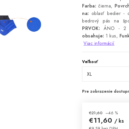
Farba:
čierna,
Povrch
na:
oblasť bedier - o
bedrový pás na špor
PRVOK:
ÁNO - 2 sp
obsahuje:
1 kus,
Funk
Viac informácií
Veľkosť
€21,60
–46 %
€11,60
/ ks
€9,59 bez DPH