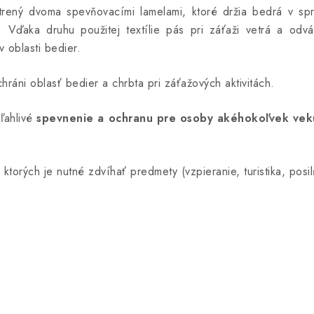
atrený dvoma spevňovacími lamelami, ktoré držia bedrá v sp
 Vďaka druhu použitej textílie pás pri záťaži vetrá a od
oblasti bedier.
hráni oblasť bedier a chrbta pri záťažových aktivitách.
oľahlivé
spevnenie a ochranu pre osoby akéhokoľvek vek
pri ktorých je nutné zdvíhať predmety (vzpieranie, turistika, posi