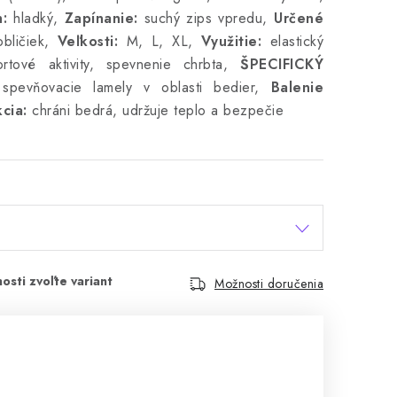
:
hladký,
Zapínanie:
suchý zips vpredu,
Určené
bličiek,
Veľkosti:
M, L, XL,
Využitie:
elastický
tové aktivity, spevnenie chrbta,
ŠPECIFICKÝ
evňovacie lamely v oblasti bedier,
Balenie
cia:
chráni bedrá, udržuje teplo a bezpečie
Možnosti doručenia