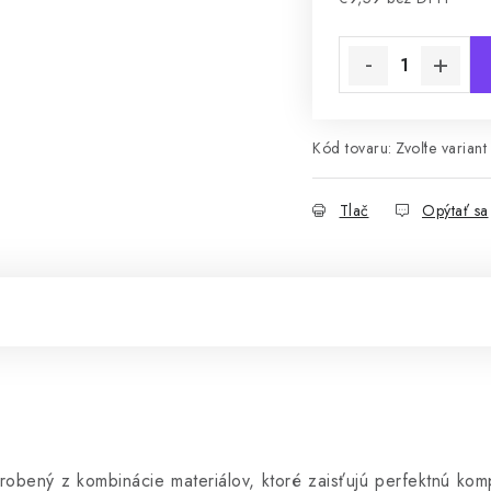
Jednotková cena:
Kód tovaru:
Zvoľte variant
Tlač
Opýtať sa
robený z kombinácie materiálov, ktoré zaisťujú perfektnú kompr