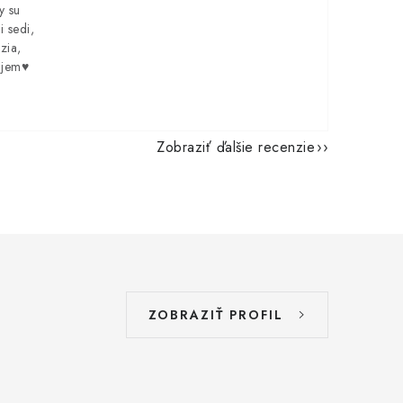
y su
i sedi,
zia,
ujem♥️
Zobraziť ďalšie recenzie
ZOBRAZIŤ PROFIL